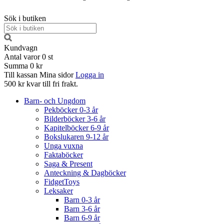
Sök i butiken
Kundvagn
Antal varor
0
st
Summa
0 kr
Till kassan
Mina sidor
Logga in
500 kr kvar till fri frakt.
Barn- och Ungdom
Pekböcker 0-3 år
Bilderböcker 3-6 år
Kapitelböcker 6-9 år
Bokslukaren 9-12 år
Unga vuxna
Faktaböcker
Saga & Present
Anteckning & Dagböcker
FidgetToys
Leksaker
Barn 0-3 år
Barn 3-6 år
Barn 6-9 år