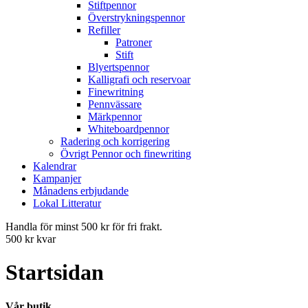
Stiftpennor
Överstrykningspennor
Refiller
Patroner
Stift
Blyertspennor
Kalligrafi och reservoar
Finewritning
Pennvässare
Märkpennor
Whiteboardpennor
Radering och korrigering
Övrigt Pennor och finewriting
Kalendrar
Kampanjer
Månadens erbjudande
Lokal Litteratur
Handla för minst 500 kr för fri frakt.
500 kr kvar
Startsidan
Vår butik