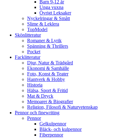
Barn 9-12 år
Unga vuxna
Övrigt Leksaker
Nyckelringar & Smått
Slime & Leklera
TopModel
Skönlitteratur
Romaner & Lyrik
Spänning & Thrillers
Pocket
Facklitteratur
Djur, Natur & Trädgård
Ekonomi & Samhälle
Foto, Konst & Teater
Hantverk & Hobby
Historia
Hälsa, Sport & Fritid
Mat & Dryck
Memoarer & Biografier
Religion, Filosofi & Naturvetenskap
Pennor och finewriting
Pennor
Gelkulpennor
Bläck- och kulpennor
Fiberpennor