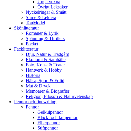
Unga vuxna
Övrigt Leksaker
Nyckelringar & Smått
Slime & Leklera
TopModel
Skönlitteratur
Romaner & Lyrik
Spänning & Thrillers
Pocket
Facklitteratur
Djur, Natur & Trädgård
Ekonomi & Samhälle
Foto, Konst & Teater
Hantverk & Hobby
Historia
Hälsa, Sport & Fritid
Mat & Dryck
Memoarer & Biografier
Religion, Filosofi & Naturvetenskap
Pennor och finewriting
Pennor
Gelkulpennor
Bläck- och kulpennor
Fiberpennor
Stiftpennor