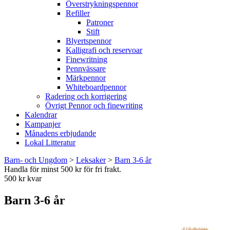
Överstrykningspennor
Refiller
Patroner
Stift
Blyertspennor
Kalligrafi och reservoar
Finewritning
Pennvässare
Märkpennor
Whiteboardpennor
Radering och korrigering
Övrigt Pennor och finewriting
Kalendrar
Kampanjer
Månadens erbjudande
Lokal Litteratur
Barn- och Ungdom
>
Leksaker
>
Barn 3-6 år
Handla för minst 500 kr för fri frakt.
500 kr kvar
Barn 3-6 år