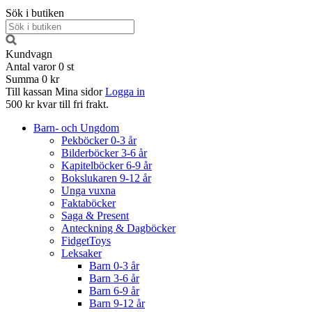
Sök i butiken
Kundvagn
Antal varor
0
st
Summa
0 kr
Till kassan
Mina sidor
Logga in
500 kr kvar till fri frakt.
Barn- och Ungdom
Pekböcker 0-3 år
Bilderböcker 3-6 år
Kapitelböcker 6-9 år
Bokslukaren 9-12 år
Unga vuxna
Faktaböcker
Saga & Present
Anteckning & Dagböcker
FidgetToys
Leksaker
Barn 0-3 år
Barn 3-6 år
Barn 6-9 år
Barn 9-12 år