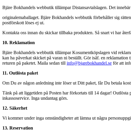
Bjäre Bokhandels webbutik tillämpar Distansavtalslagen. Det innebär att
originalemaballaget. Bjäre Bokhandels webbutik förbehåller sig rätten
postförskott löses ej ut.
Kontakta oss innan du skickar tillbaka produkten. Så snart vi har återfå
10. Reklamation
Bjäre Bokhandels webbutik tillämpar Kosumentköpslagen vid reklamation
kan ha påverkat skicket på varan ni beställt. Gör isåf. en reklamation 
returen på paketet. Maila sedan till
info@bjarebokhandel.se
för att in
11. Outlösta paket
Om Du av någon anledning inte löser ut Ditt paket, får Du betala kostn
Tänk på att liggetiden på Posten har förkortats till 14 dagar! Outlösta 
inkassoservice. Inga undantag görs.
12. Säkerhet
Vi kommer under inga omständigheter att lämna ut några personuppgif
13. Reservation