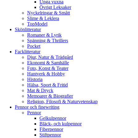
Unga vuxna
Övrigt Leksaker
Nyckelringar & Smått
Slime & Leklera
TopModel
Skönlitteratur
Romaner & Lyrik
Spänning & Thrillers
Pocket
Facklitteratur
Djur, Natur & Trädgård
Ekonomi & Samhälle
Foto, Konst & Teater
Hantverk & Hobby
Historia
Hälsa, Sport & Fritid
Mat & Dryck
Memoarer & Biografier
Religion, Filosofi & Naturvetenskap
Pennor och finewriting
Pennor
Gelkulpennor
Bläck- och kulpennor
Fiberpennor
Stiftpennor