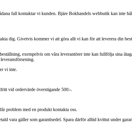
dana fall kontaktar vi kunden. Bjäre Bokhandels webbutik kan inte hålla
a dig. Givetvis kommer vi att göra allt vi kan för att leverera din bes
en beställning, exempelvis om våra leverantörer inte kan fullfölja sina å
d leveransförsening.
r vi inte.
ritt vid ordervärde överstigande 500:-.
 får problem med en produkt kontakta oss.
tald vara gäller som garantisedel. Spara därför alltid kvittut under garan