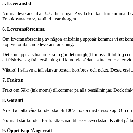
5. Leveranstid
Normal leveranstid är 3-7 arbetsdagar. Avvikelser kan förekomma. I så
Fraktkostnaden syns alltid i varukorgen.
6. Leveransförsening
Om leveransförsening av någon anledning uppstår kommer vi att kontakt
köp vid omfattande leveransförsening.
Det kan uppstå situationer som gör det omöjligt för oss att fullfölja 
att friskriva sig från ersättning till kund vid sådana situationer eller vi
Viktigt! I sällsynta fall slarvar posten bort brev och paket. Dessa ersätte
7. Frakten
Frakt om 59kr (ink moms) tillkommer på alla beställningar. Dock fraktf
8. Garanti
Vi vill att alla våra kunder ska bli 100% nöjda med deras köp. Om du
Normalt står kunden för fraktkostnad till serviceverkstad. Kvittot på be
9. Öppet Köp /Ångerrätt