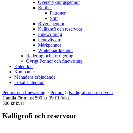
Överstrykningspennor
Refiller
Patroner
Stift
Blyertspennor
Kalligrafi och reservoar
Finewritning
Pennvässare
Märkpennor
Whiteboardpennor
Radering och korrigering
Övrigt Pennor och finewriting
Kalendrar
Kampanjer
Månadens erbjudande
Lokal Litteratur
Pennor och finewriting
>
Pennor
>
Kalligrafi och reservoar
Handla för minst 500 kr för fri frakt.
500 kr kvar
Kalligrafi och reservoar