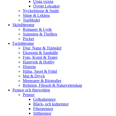
Unga vuxna
Övrigt Leksaker
Nyckelringar & Smått
Slime & Leklera
TopModel
Skönlitteratur
Romaner & Lyrik
Spänning & Thrillers
Pocket
Facklitteratur
Djur, Natur & Trädgård
Ekonomi & Samhälle
Foto, Konst & Teater
Hantverk & Hobby
Historia
Hälsa, Sport & Fritid
Mat & Dryck
Memoarer & Biografier
Religion, Filosofi & Naturvetenskap
Pennor och finewriting
Pennor
Gelkulpennor
Bläck- och kulpennor
Fiberpennor
Stiftpennor