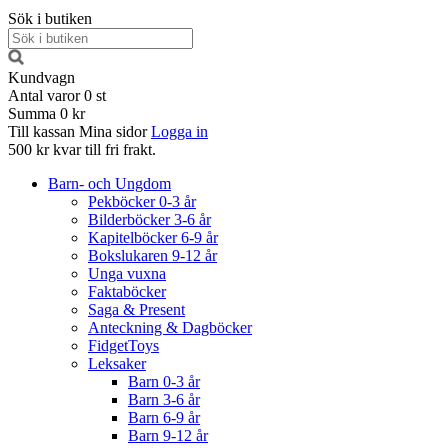
Sök i butiken
Kundvagn
Antal varor
0
st
Summa
0 kr
Till kassan
Mina sidor
Logga in
500 kr kvar till fri frakt.
Barn- och Ungdom
Pekböcker 0-3 år
Bilderböcker 3-6 år
Kapitelböcker 6-9 år
Bokslukaren 9-12 år
Unga vuxna
Faktaböcker
Saga & Present
Anteckning & Dagböcker
FidgetToys
Leksaker
Barn 0-3 år
Barn 3-6 år
Barn 6-9 år
Barn 9-12 år