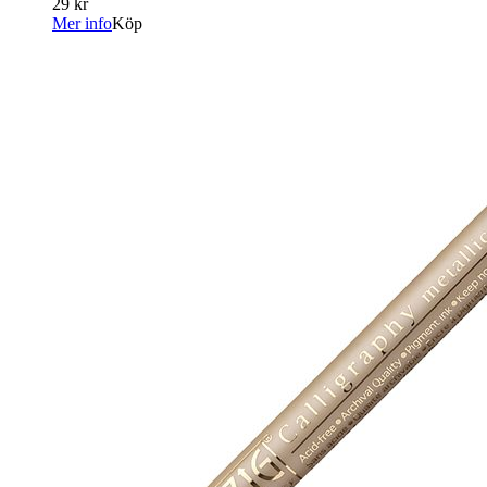
29 kr
Mer info
Köp