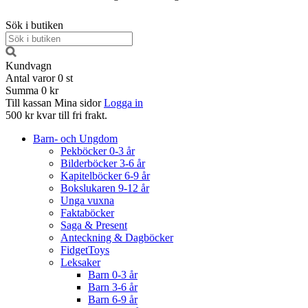
Sök i butiken
Kundvagn
Antal varor
0
st
Summa
0 kr
Till kassan
Mina sidor
Logga in
500 kr kvar till fri frakt.
Barn- och Ungdom
Pekböcker 0-3 år
Bilderböcker 3-6 år
Kapitelböcker 6-9 år
Bokslukaren 9-12 år
Unga vuxna
Faktaböcker
Saga & Present
Anteckning & Dagböcker
FidgetToys
Leksaker
Barn 0-3 år
Barn 3-6 år
Barn 6-9 år