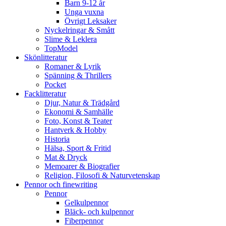
Barn 9-12 år
Unga vuxna
Övrigt Leksaker
Nyckelringar & Smått
Slime & Leklera
TopModel
Skönlitteratur
Romaner & Lyrik
Spänning & Thrillers
Pocket
Facklitteratur
Djur, Natur & Trädgård
Ekonomi & Samhälle
Foto, Konst & Teater
Hantverk & Hobby
Historia
Hälsa, Sport & Fritid
Mat & Dryck
Memoarer & Biografier
Religion, Filosofi & Naturvetenskap
Pennor och finewriting
Pennor
Gelkulpennor
Bläck- och kulpennor
Fiberpennor