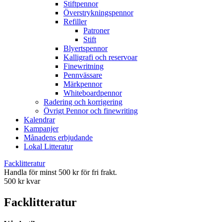
Stiftpennor
Överstrykningspennor
Refiller
Patroner
Stift
Blyertspennor
Kalligrafi och reservoar
Finewritning
Pennvässare
Märkpennor
Whiteboardpennor
Radering och korrigering
Övrigt Pennor och finewriting
Kalendrar
Kampanjer
Månadens erbjudande
Lokal Litteratur
Facklitteratur
Handla för minst 500 kr för fri frakt.
500 kr kvar
Facklitteratur