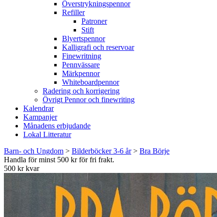
Överstrykningspennor
Refiller
Patroner
Stift
Blyertspennor
Kalligrafi och reservoar
Finewritning
Pennvässare
Märkpennor
Whiteboardpennor
Radering och korrigering
Övrigt Pennor och finewriting
Kalendrar
Kampanjer
Månadens erbjudande
Lokal Litteratur
Barn- och Ungdom
>
Bilderböcker 3-6 år
>
Bra Börje
Handla för minst 500 kr för fri frakt.
500 kr kvar