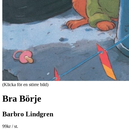
(Klicka för en större bild)
Bra Börje
Barbro Lindgren
99
kr
/ st.