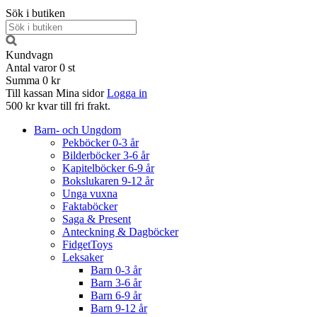
Sök i butiken
Kundvagn
Antal varor
0
st
Summa
0 kr
Till kassan
Mina sidor
Logga in
500 kr kvar till fri frakt.
Barn- och Ungdom
Pekböcker 0-3 år
Bilderböcker 3-6 år
Kapitelböcker 6-9 år
Bokslukaren 9-12 år
Unga vuxna
Faktaböcker
Saga & Present
Anteckning & Dagböcker
FidgetToys
Leksaker
Barn 0-3 år
Barn 3-6 år
Barn 6-9 år
Barn 9-12 år