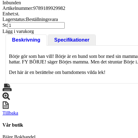
Inbunden
Artikelnummer:
9789189929982
Enhet:
st.
Lagerstatus:
Beställningsvara
St:
Lägg i varukorg
Beskrivning
Specifikationer
Börje gör som han vill! Börje är en hund som bor med sin mamma i e
hattar. FY BÖRJE! säger Börjes mamma. Men det struntar Börje i.
Det här är en berättelse om barndomens vilda lek!
Tillbaka
Vår butik
Bjäre Bokhandel