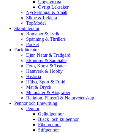
Unga vuxna
Övrigt Leksaker
Nyckelringar & Smått
Slime & Leklera
TopModel
Skönlitteratur
Romaner & Lyrik
Spänning & Thrillers
Pocket
Facklitteratur
Djur, Natur & Trädgård
Ekonomi & Samhälle
Foto, Konst & Teater
Hantverk & Hobby
Historia
Hälsa, Sport & Fritid
Mat & Dryck
Memoarer & Biografier
Religion, Filosofi & Naturvetenskap
Pennor och finewriting
Pennor
Gelkulpennor
Bläck- och kulpennor
Fiberpennor
Stiftpennor