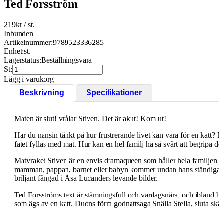
Ted Forsström
219
kr
/ st.
Inbunden
Artikelnummer:
9789523336285
Enhet:
st.
Lagerstatus:
Beställningsvara
St:
Lägg i varukorg
Beskrivning
Specifikationer
Maten är slut! vrålar Stiven. Det är akut! Kom ut!
Har du nånsin tänkt på hur frustrerande livet kan vara för en katt?
fatet fyllas med mat. Hur kan en hel familj ha så svårt att begripa d
Matvraket Stiven är en envis dramaqueen som håller hela familjen 
mamman, pappan, barnet eller babyn kommer undan hans ständiga k
briljant fångad i Åsa Lucanders levande bilder.
Ted Forsströms text är stämningsfull och vardagsnära, och ibland br
som ägs av en katt. Duons förra godnattsaga Snälla Stella, sluta skä