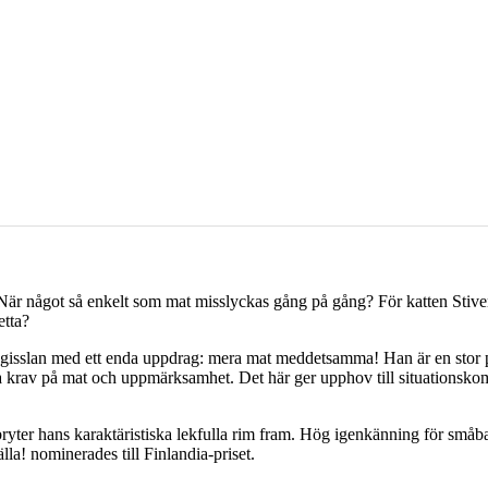
 När något så enkelt som mat misslyckas gång på gång? För katten Stiven
etta?
gisslan med ett enda uppdrag: mera mat meddetsamma! Han är en stor pe
rav på mat och uppmärksamhet. Det här ger upphov till situationskom
yter hans karaktäristiska lekfulla rim fram. Hög igenkänning för småbarns
lla! nominerades till Finlandia-priset.