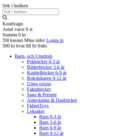
Sök i butiken
Kundvagn
Antal varor
0
st
Summa
0 kr
Till kassan
Mina sidor
Logga in
500 kr kvar till fri frakt.
Barn- och Ungdom
Pekböcker 0-3 år
Bilderböcker 3-6 år
Kapitelböcker 6-9 år
Bokslukaren 9-12 år
Unga vuxna
Faktaböcker
Saga & Present
Anteckning & Dagböcker
FidgetToys
Leksaker
Barn 0-3 år
Barn 3-6 år
Barn 6-9 år
Barn 9-12 år