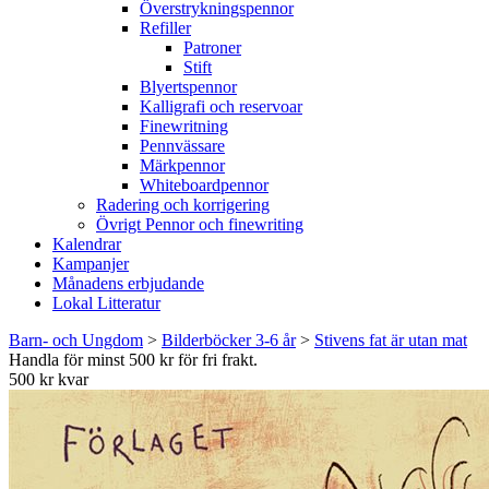
Överstrykningspennor
Refiller
Patroner
Stift
Blyertspennor
Kalligrafi och reservoar
Finewritning
Pennvässare
Märkpennor
Whiteboardpennor
Radering och korrigering
Övrigt Pennor och finewriting
Kalendrar
Kampanjer
Månadens erbjudande
Lokal Litteratur
Barn- och Ungdom
>
Bilderböcker 3-6 år
>
Stivens fat är utan mat
Handla för minst 500 kr för fri frakt.
500 kr kvar