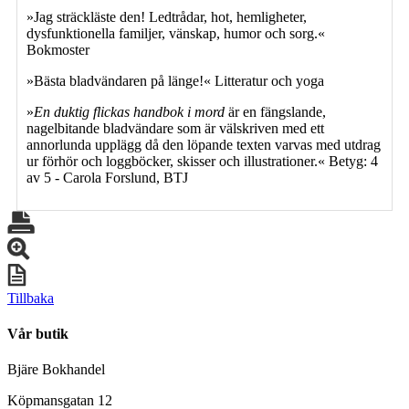
»Jag sträckläste den! Ledtrådar, hot, hemligheter,
dysfunktionella familjer, vänskap, humor och sorg.«
Bokmoster
»Bästa bladvändaren på länge!« Litteratur och yoga
»
En duktig flickas handbok i mord
är en fängslande,
nagelbitande bladvändare som är välskriven med ett
annorlunda upplägg då den löpande texten varvas med utdrag
ur förhör och loggböcker, skisser och illustrationer.« Betyg: 4
av 5 - Carola Forslund, BTJ
Tillbaka
Vår butik
Bjäre Bokhandel
Köpmansgatan 12