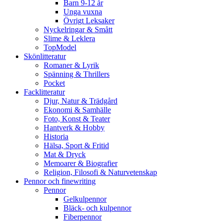
Barn 9-12 år
Unga vuxna
Övrigt Leksaker
Nyckelringar & Smått
Slime & Leklera
TopModel
Skönlitteratur
Romaner & Lyrik
Spänning & Thrillers
Pocket
Facklitteratur
Djur, Natur & Trädgård
Ekonomi & Samhälle
Foto, Konst & Teater
Hantverk & Hobby
Historia
Hälsa, Sport & Fritid
Mat & Dryck
Memoarer & Biografier
Religion, Filosofi & Naturvetenskap
Pennor och finewriting
Pennor
Gelkulpennor
Bläck- och kulpennor
Fiberpennor