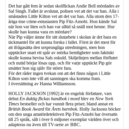
Det har gått fem år sedan skolflickan Andie Bell mördades av
Sal Singh. Fallet är avslutat, polisen vet att det var han. Alla i
småstaden Little Kilton vet att det var han. Alla utom den 17-
åriga true crime-entusiasten Pip Fitz-Amobi. Hon kände Sal
när hon var liten och han var alltid så snäll mot henne. Hur
skulle han kunna vara en mördare?
När Pip väljer ämne för sitt slutarbete i skolan är det bara en
täckmantel för att kunna forska i fallet. Först är det mest för
att ifrågasätta den ursprungliga utredningen, men hon
upptäcker snart ett spår av mörka hemligheter som faktiskt
skulle kunna bevisa Sals oskuld. Skiljelinjen mellan förflutet
och nutid börjar lösas upp, och för varje upptäckt Pip gör
utsätter hon sig själv för större fara.
För det råder ingen tvekan om att det finns någon i Little
Kilton som inte vill att sanningen ska komma fram.
I översättning av Hanna Williamsson.
HOLLY JACKSON [1992] är en engelsk författare, vars
debut
En duktig flickas handbok i mord
blev en
New York
Times
bestseller och har vunnit flera priser, bland annat en
British Book Award
för
Årets barnbok
. Holly Jacksons böcker
om den unga amatördetektiven Pip Fitz-Amobi har översatts
till 25 språk, sålt i över 6 miljoner exemplar världen över och
adapteras nu även till TV-serie av BBC.