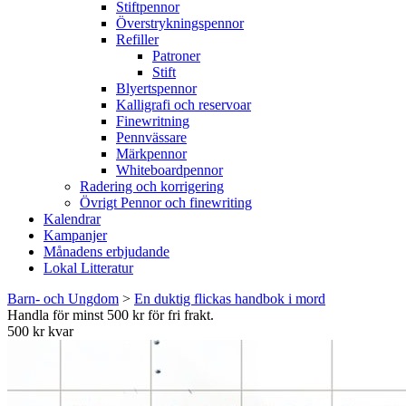
Stiftpennor
Överstrykningspennor
Refiller
Patroner
Stift
Blyertspennor
Kalligrafi och reservoar
Finewritning
Pennvässare
Märkpennor
Whiteboardpennor
Radering och korrigering
Övrigt Pennor och finewriting
Kalendrar
Kampanjer
Månadens erbjudande
Lokal Litteratur
Barn- och Ungdom
>
En duktig flickas handbok i mord
Handla för minst 500 kr för fri frakt.
500 kr kvar