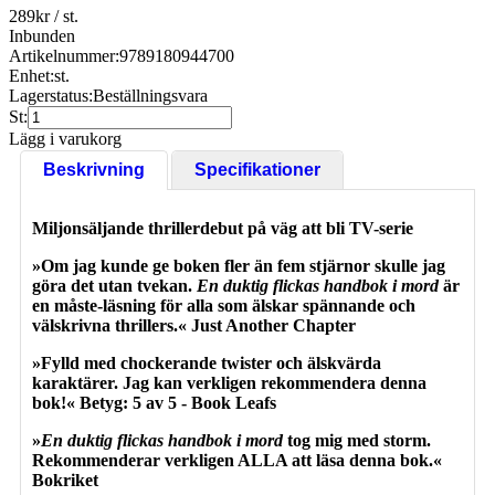
289
kr
/ st.
Inbunden
Artikelnummer:
9789180944700
Enhet:
st.
Lagerstatus:
Beställningsvara
St:
Lägg i varukorg
Beskrivning
Specifikationer
Miljonsäljande thrillerdebut på väg att bli TV-serie
»Om jag kunde ge boken fler än fem stjärnor skulle jag
göra det utan tvekan.
En duktig flickas handbok i mord
är
en måste-läsning för alla som älskar spännande och
välskrivna thrillers.« Just Another Chapter
»Fylld med chockerande twister och älskvärda
karaktärer. Jag kan verkligen rekommendera denna
bok!« Betyg: 5 av 5 - Book Leafs
»
En duktig flickas handbok i mord
tog mig med storm.
Rekommenderar verkligen ALLA att läsa denna bok.«
Bokriket