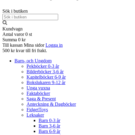
Sök i butiken
Kundvagn
Antal varor
0
st
Summa
0 kr
Till kassan
Mina sidor
Logga in
500 kr kvar till fri frakt.
Barn- och Ungdom
Pekböcker 0-3 år
Bilderböcker 3-6 år
Kapitelböcker 6-9 år
Bokslukaren 9-12 år
Unga vuxna
Faktaböcker
Saga & Present
Anteckning & Dagböcker
FidgetToys
Leksaker
Barn 0-3 år
Barn 3-6 år
Barn 6-9 år