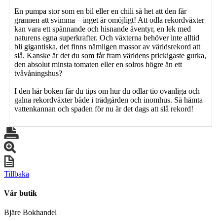
En pumpa stor som en bil eller en chili så het att den får
grannen att svimma – inget är omöjligt! Att odla rekordväxter
kan vara ett spännande och hisnande äventyr, en lek med
naturens egna superkrafter. Och växterna behöver inte alltid
bli gigantiska, det finns nämligen massor av världsrekord att
slå. Kanske är det du som får fram världens prickigaste gurka,
den absolut minsta tomaten eller en solros högre än ett
tvåvåningshus?
I den här boken får du tips om hur du odlar tio ovanliga och
galna rekordväxter både i trädgården och inomhus. Så hämta
vattenkannan och spaden för nu är det dags att slå rekord!
Tillbaka
Vår butik
Bjäre Bokhandel