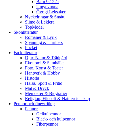
Barn 9-12 år
Unga vuxna
Övrigt Leksaker
Nyckelringar & Smått
Slime & Leklera
TopModel
Skönlitteratur
Romaner & Lyrik
Spänning & Thrillers
Pocket
Facklitteratur
Djur, Natur & Trädgård
Ekonomi & Samhälle
Foto, Konst & Teater
Hantverk & Hobby
Historia
Hälsa, Sport & Fritid
Mat & Dryck
Memoarer & Biografier
Religion, Filosofi & Naturvetenskap
Pennor och finewriting
Pennor
Gelkulpennor
Bläck- och kulpennor
Fiberpennor