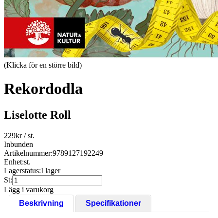
(Klicka för en större bild)
Rekordodla
Liselotte Roll
229
kr
/ st.
Inbunden
Artikelnummer:
9789127192249
Enhet:
st.
Lagerstatus:
I lager
St:
Lägg i varukorg
Beskrivning
Specifikationer