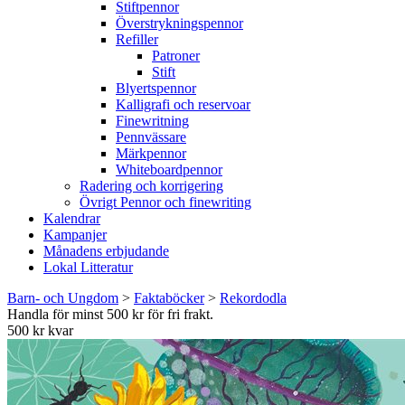
Stiftpennor
Överstrykningspennor
Refiller
Patroner
Stift
Blyertspennor
Kalligrafi och reservoar
Finewritning
Pennvässare
Märkpennor
Whiteboardpennor
Radering och korrigering
Övrigt Pennor och finewriting
Kalendrar
Kampanjer
Månadens erbjudande
Lokal Litteratur
Barn- och Ungdom
>
Faktaböcker
>
Rekordodla
Handla för minst 500 kr för fri frakt.
500 kr kvar