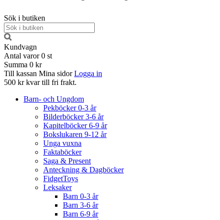
Sök i butiken
Kundvagn
Antal varor
0
st
Summa
0 kr
Till kassan
Mina sidor
Logga in
500 kr kvar till fri frakt.
Barn- och Ungdom
Pekböcker 0-3 år
Bilderböcker 3-6 år
Kapitelböcker 6-9 år
Bokslukaren 9-12 år
Unga vuxna
Faktaböcker
Saga & Present
Anteckning & Dagböcker
FidgetToys
Leksaker
Barn 0-3 år
Barn 3-6 år
Barn 6-9 år