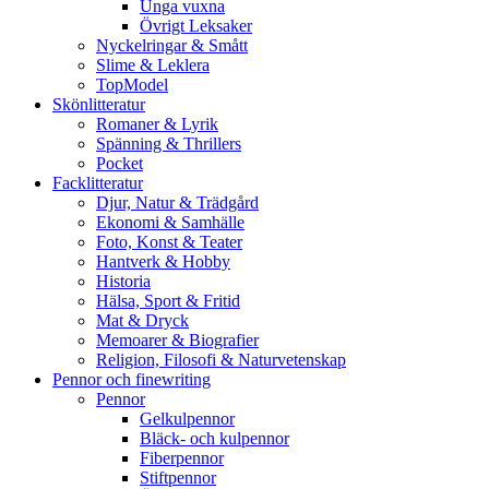
Unga vuxna
Övrigt Leksaker
Nyckelringar & Smått
Slime & Leklera
TopModel
Skönlitteratur
Romaner & Lyrik
Spänning & Thrillers
Pocket
Facklitteratur
Djur, Natur & Trädgård
Ekonomi & Samhälle
Foto, Konst & Teater
Hantverk & Hobby
Historia
Hälsa, Sport & Fritid
Mat & Dryck
Memoarer & Biografier
Religion, Filosofi & Naturvetenskap
Pennor och finewriting
Pennor
Gelkulpennor
Bläck- och kulpennor
Fiberpennor
Stiftpennor