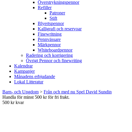
Överstrykningspennor
Refiller
Patroner
Stift
Blyertspennor
Kalligrafi och reservoar
Finewritning
Pennvässare
Märkpennor
Whiteboardpennor
Radering och korrigering
Övrigt Pennor och finewriting
Kalendrar
Kampanjer
Månadens erbjudande
Lokal Litteratur
Barn- och Ungdom
>
Från och med nu Spel David Sundin
Handla för minst 500 kr för fri frakt.
500 kr kvar