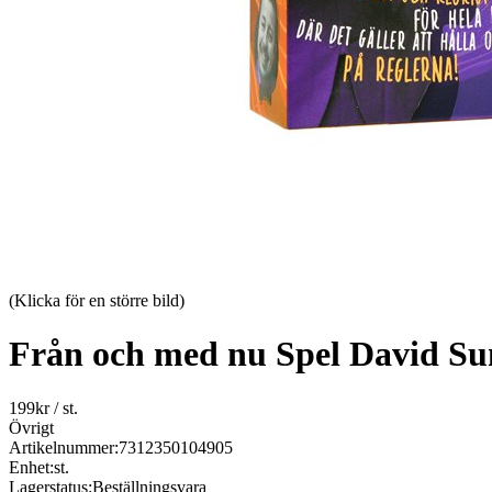
(Klicka för en större bild)
Från och med nu Spel David Su
199
kr
/ st.
Övrigt
Artikelnummer:
7312350104905
Enhet:
st.
Lagerstatus:
Beställningsvara