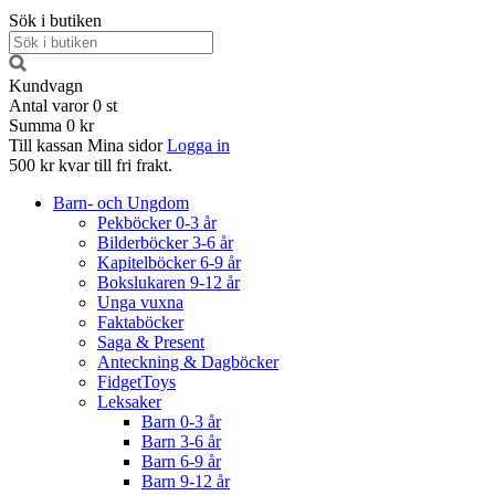
Sök i butiken
Kundvagn
Antal varor
0
st
Summa
0 kr
Till kassan
Mina sidor
Logga in
500 kr kvar till fri frakt.
Barn- och Ungdom
Pekböcker 0-3 år
Bilderböcker 3-6 år
Kapitelböcker 6-9 år
Bokslukaren 9-12 år
Unga vuxna
Faktaböcker
Saga & Present
Anteckning & Dagböcker
FidgetToys
Leksaker
Barn 0-3 år
Barn 3-6 år
Barn 6-9 år
Barn 9-12 år