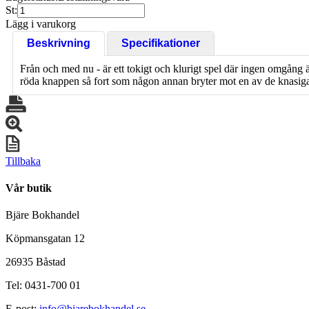
St:
Lägg i varukorg
Beskrivning
Specifikationer
Från och med nu - är ett tokigt och klurigt spel där ingen omgång är
röda knappen så fort som någon annan bryter mot en av de knasiga
Tillbaka
Vår butik
Bjäre Bokhandel
Köpmansgatan 12
26935 Båstad
Tel: 0431-700 01
E-post:
info@bjarebokhandel.se