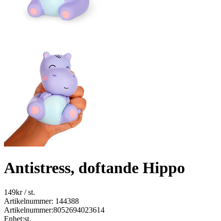
Antistress, doftande Hippo
149
kr
/ st.
Artikelnummer: 144388
Artikelnummer:
8052694023614
Enhet:
st.