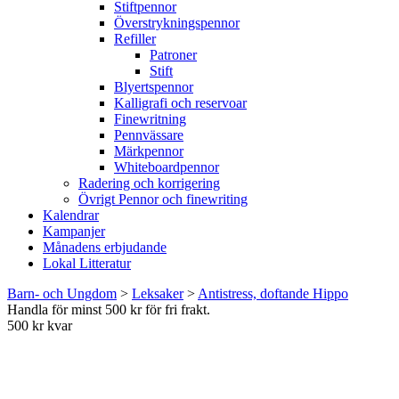
Stiftpennor
Överstrykningspennor
Refiller
Patroner
Stift
Blyertspennor
Kalligrafi och reservoar
Finewritning
Pennvässare
Märkpennor
Whiteboardpennor
Radering och korrigering
Övrigt Pennor och finewriting
Kalendrar
Kampanjer
Månadens erbjudande
Lokal Litteratur
Barn- och Ungdom
>
Leksaker
>
Antistress, doftande Hippo
Handla för minst 500 kr för fri frakt.
500 kr kvar