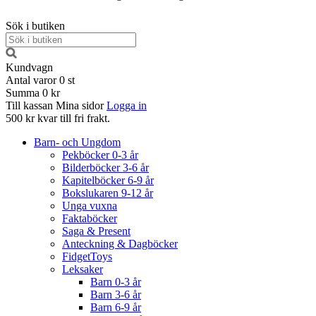
Sök i butiken
Kundvagn
Antal varor
0
st
Summa
0 kr
Till kassan
Mina sidor
Logga in
500 kr kvar till fri frakt.
Barn- och Ungdom
Pekböcker 0-3 år
Bilderböcker 3-6 år
Kapitelböcker 6-9 år
Bokslukaren 9-12 år
Unga vuxna
Faktaböcker
Saga & Present
Anteckning & Dagböcker
FidgetToys
Leksaker
Barn 0-3 år
Barn 3-6 år
Barn 6-9 år