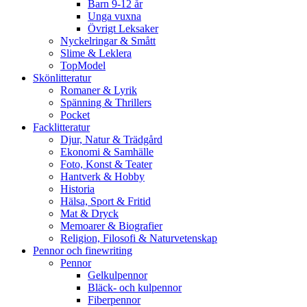
Barn 9-12 år
Unga vuxna
Övrigt Leksaker
Nyckelringar & Smått
Slime & Leklera
TopModel
Skönlitteratur
Romaner & Lyrik
Spänning & Thrillers
Pocket
Facklitteratur
Djur, Natur & Trädgård
Ekonomi & Samhälle
Foto, Konst & Teater
Hantverk & Hobby
Historia
Hälsa, Sport & Fritid
Mat & Dryck
Memoarer & Biografier
Religion, Filosofi & Naturvetenskap
Pennor och finewriting
Pennor
Gelkulpennor
Bläck- och kulpennor
Fiberpennor