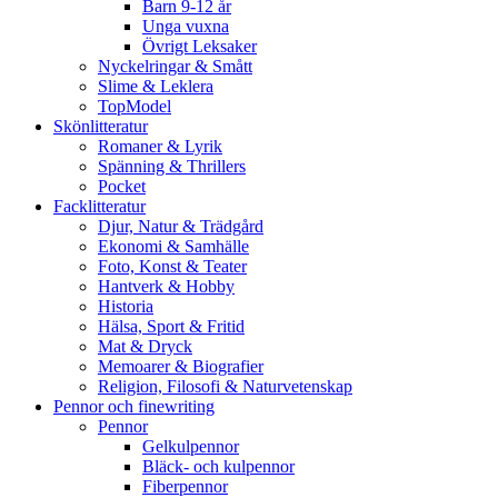
Barn 9-12 år
Unga vuxna
Övrigt Leksaker
Nyckelringar & Smått
Slime & Leklera
TopModel
Skönlitteratur
Romaner & Lyrik
Spänning & Thrillers
Pocket
Facklitteratur
Djur, Natur & Trädgård
Ekonomi & Samhälle
Foto, Konst & Teater
Hantverk & Hobby
Historia
Hälsa, Sport & Fritid
Mat & Dryck
Memoarer & Biografier
Religion, Filosofi & Naturvetenskap
Pennor och finewriting
Pennor
Gelkulpennor
Bläck- och kulpennor
Fiberpennor