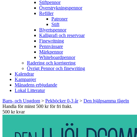
Stiftpennor
Överstrykningspennor
Refiller
Patroner
Stift
Blyertspennor
Kalligrafi och reservoar
Finewritning
Pennvässare
Märkpennor
Whiteboardpennor
Radering och korrigering
Övrigt Pennor och finewriting
Kalendrar
Kampanjer
Månadens erbjudande
Lokal Litteratur
Barn- och Ungdom
>
Pekböcker 0-3 år
>
Den hjälpsamma fågeln
Handla för minst 500 kr för fri frakt.
500 kr kvar