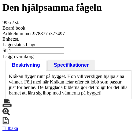
Den hjälpsamma fågeln
99
kr
/ st.
Board book
Artikelnummer:
9788775377497
Enhet:
st.
Lagerstatus:
I lager
St:
Lägg i varukorg
Beskrivning
Specifikationer
Kråkan flyger runt på bygget. Hon vill verkligen hjälpa sina
vänner. Följ med när Kråkan letar efter ett jobb som passar
just för henne. De färgglada bilderna gör det roligt för det lilla
barnet att lära sig ihop med vännerna på bygget!
Tillbaka