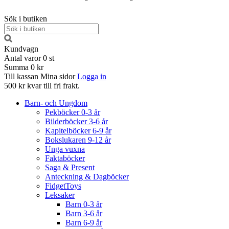
Sök i butiken
Kundvagn
Antal varor
0
st
Summa
0 kr
Till kassan
Mina sidor
Logga in
500 kr kvar till fri frakt.
Barn- och Ungdom
Pekböcker 0-3 år
Bilderböcker 3-6 år
Kapitelböcker 6-9 år
Bokslukaren 9-12 år
Unga vuxna
Faktaböcker
Saga & Present
Anteckning & Dagböcker
FidgetToys
Leksaker
Barn 0-3 år
Barn 3-6 år
Barn 6-9 år