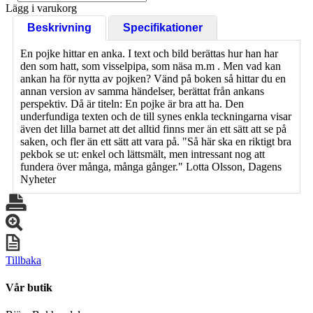
Lägg i varukorg
Beskrivning
Specifikationer
En pojke hittar en anka. I text och bild berättas hur han har
den som hatt, som visselpipa, som näsa m.m . Men vad kan
ankan ha för nytta av pojken? Vänd på boken så hittar du en
annan version av samma händelser, berättat från ankans
perspektiv. Då är titeln: En pojke är bra att ha. Den
underfundiga texten och de till synes enkla teckningarna visar
även det lilla barnet att det alltid finns mer än ett sätt att se på
saken, och fler än ett sätt att vara på. "Så här ska en riktigt bra
pekbok se ut: enkel och lättsmält, men intressant nog att
fundera över många, många gånger." Lotta Olsson, Dagens
Nyheter
Tillbaka
Vår butik