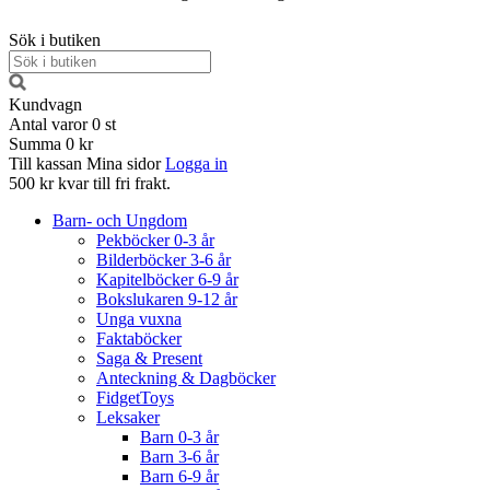
Sök i butiken
Kundvagn
Antal varor
0
st
Summa
0 kr
Till kassan
Mina sidor
Logga in
500 kr kvar till fri frakt.
Barn- och Ungdom
Pekböcker 0-3 år
Bilderböcker 3-6 år
Kapitelböcker 6-9 år
Bokslukaren 9-12 år
Unga vuxna
Faktaböcker
Saga & Present
Anteckning & Dagböcker
FidgetToys
Leksaker
Barn 0-3 år
Barn 3-6 år
Barn 6-9 år