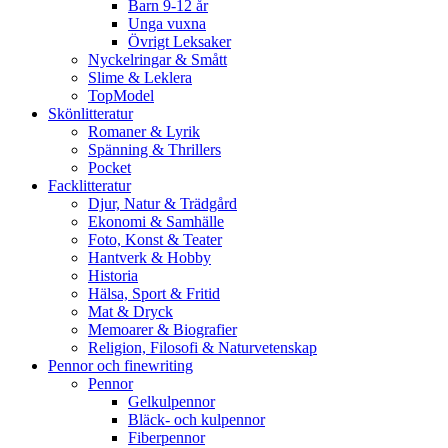
Barn 9-12 år
Unga vuxna
Övrigt Leksaker
Nyckelringar & Smått
Slime & Leklera
TopModel
Skönlitteratur
Romaner & Lyrik
Spänning & Thrillers
Pocket
Facklitteratur
Djur, Natur & Trädgård
Ekonomi & Samhälle
Foto, Konst & Teater
Hantverk & Hobby
Historia
Hälsa, Sport & Fritid
Mat & Dryck
Memoarer & Biografier
Religion, Filosofi & Naturvetenskap
Pennor och finewriting
Pennor
Gelkulpennor
Bläck- och kulpennor
Fiberpennor