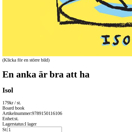
(Klicka för en större bild)
En anka är bra att ha
Isol
179
kr
/ st.
Board book
Artikelnummer:
9789150116106
Enhet:
st.
Lagerstatus:
I lager
St: