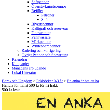
Stiftpennor
Överstrykningspennor
Refiller
Patroner
Stift
Blyertspennor
Kalligrafi och reservoar
Finewritning
Pennvässare
Märkpennor
Whiteboardpennor
Radering och korrigering
Övrigt Pennor och finewriting
Kalendrar
Kampanjer
Månadens erbjudande
Lokal Litteratur
Barn- och Ungdom
>
Pekböcker 0-3 år
>
En anka är bra att ha
Handla för minst 500 kr för fri frakt.
500 kr kvar