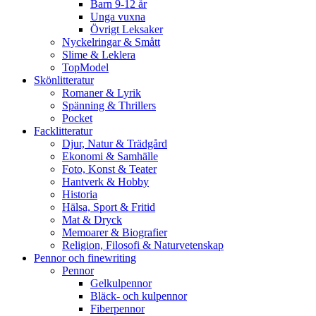
Barn 9-12 år
Unga vuxna
Övrigt Leksaker
Nyckelringar & Smått
Slime & Leklera
TopModel
Skönlitteratur
Romaner & Lyrik
Spänning & Thrillers
Pocket
Facklitteratur
Djur, Natur & Trädgård
Ekonomi & Samhälle
Foto, Konst & Teater
Hantverk & Hobby
Historia
Hälsa, Sport & Fritid
Mat & Dryck
Memoarer & Biografier
Religion, Filosofi & Naturvetenskap
Pennor och finewriting
Pennor
Gelkulpennor
Bläck- och kulpennor
Fiberpennor