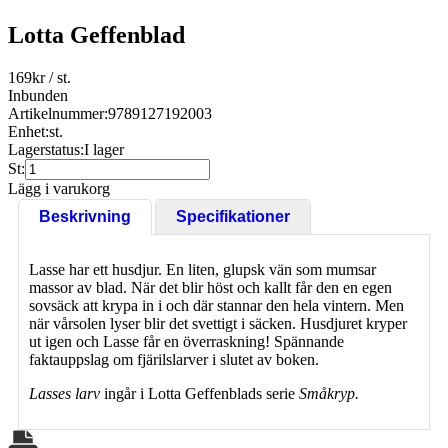
Lotta Geffenblad
169
kr
/ st.
Inbunden
Artikelnummer:
9789127192003
Enhet:
st.
Lagerstatus:
I lager
St:
Lägg i varukorg
Beskrivning
Specifikationer
Lasse har ett husdjur. En liten, glupsk vän som mumsar
massor av blad. När det blir höst och kallt får den en egen
sovsäck att krypa in i och där stannar den hela vintern. Men
när vårsolen lyser blir det svettigt i säcken. Husdjuret kryper
ut igen och Lasse får en överraskning! Spännande
faktauppslag om fjärilslarver i slutet av boken.
Lasses larv
ingår i Lotta Geffenblads serie
Småkryp.