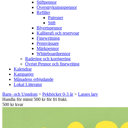
Stiftpennor
Överstrykningspennor
Refiller
Patroner
Stift
Blyertspennor
Kalligrafi och reservoar
Finewritning
Pennvässare
Märkpennor
Whiteboardpennor
Radering och korrigering
Övrigt Pennor och finewriting
Kalendrar
Kampanjer
Månadens erbjudande
Lokal Litteratur
Barn- och Ungdom
>
Pekböcker 0-3 år
>
Lasses larv
Handla för minst 500 kr för fri frakt.
500 kr kvar