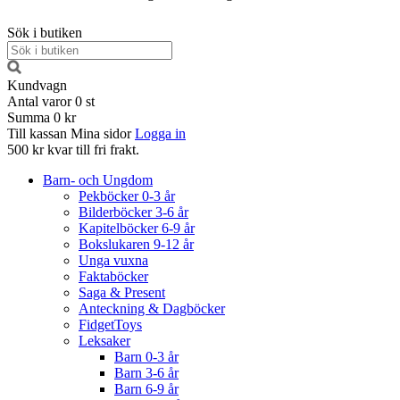
Sök i butiken
Kundvagn
Antal varor
0
st
Summa
0 kr
Till kassan
Mina sidor
Logga in
500 kr kvar till fri frakt.
Barn- och Ungdom
Pekböcker 0-3 år
Bilderböcker 3-6 år
Kapitelböcker 6-9 år
Bokslukaren 9-12 år
Unga vuxna
Faktaböcker
Saga & Present
Anteckning & Dagböcker
FidgetToys
Leksaker
Barn 0-3 år
Barn 3-6 år
Barn 6-9 år