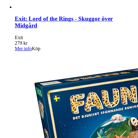
Exit: Lord of the Rings - Skuggor över
Midgård
Exit
279 kr
Mer info
Köp