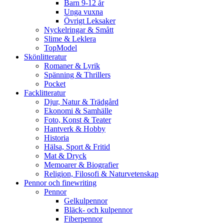
Barn 9-12 år
Unga vuxna
Övrigt Leksaker
Nyckelringar & Smått
Slime & Leklera
TopModel
Skönlitteratur
Romaner & Lyrik
Spänning & Thrillers
Pocket
Facklitteratur
Djur, Natur & Trädgård
Ekonomi & Samhälle
Foto, Konst & Teater
Hantverk & Hobby
Historia
Hälsa, Sport & Fritid
Mat & Dryck
Memoarer & Biografier
Religion, Filosofi & Naturvetenskap
Pennor och finewriting
Pennor
Gelkulpennor
Bläck- och kulpennor
Fiberpennor