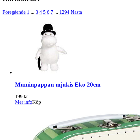
Föregående
1
...
3
4
5
6
7
...
1294
Nästa
Muminpappan mjukis Eko 20cm
199 kr
Mer info
Köp