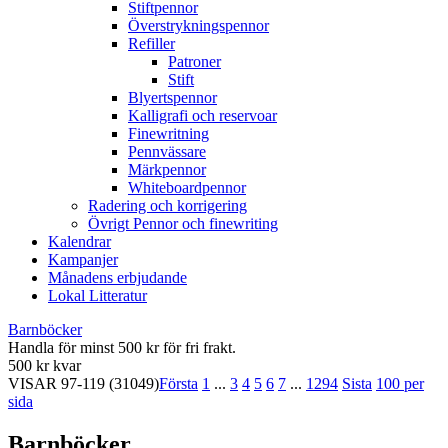
Stiftpennor
Överstrykningspennor
Refiller
Patroner
Stift
Blyertspennor
Kalligrafi och reservoar
Finewritning
Pennvässare
Märkpennor
Whiteboardpennor
Radering och korrigering
Övrigt Pennor och finewriting
Kalendrar
Kampanjer
Månadens erbjudande
Lokal Litteratur
Barnböcker
Handla för minst 500 kr för fri frakt.
500 kr kvar
VISAR
97-119
(31049)
Första
1
...
3
4
5
6
7
...
1294
Sista
100 per
sida
Barnböcker