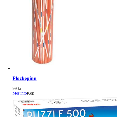
Plockepinn
99 kr
Mer info
Köp