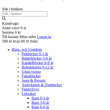
Sök i butiken
Kundvagn
Antal varor
0
st
Summa
0 kr
Till kassan
Mina sidor
Logga in
500 kr kvar till fri frakt.
Barn- och Ungdom
Pekböcker 0-3 år
Bilderböcker 3-6 år
Kapitelböcker 6-9 år
Bokslukaren 9-12 år
Unga vuxna
Faktaböcker
Saga & Present
Anteckning & Dagböcker
FidgetToys
Leksaker
Barn 0-3 år
Barn 3-6 år
Barn 6-9 år