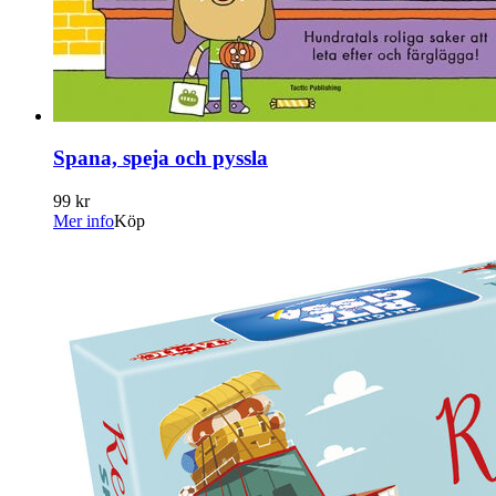
Spana, speja och pyssla
99 kr
Mer info
Köp