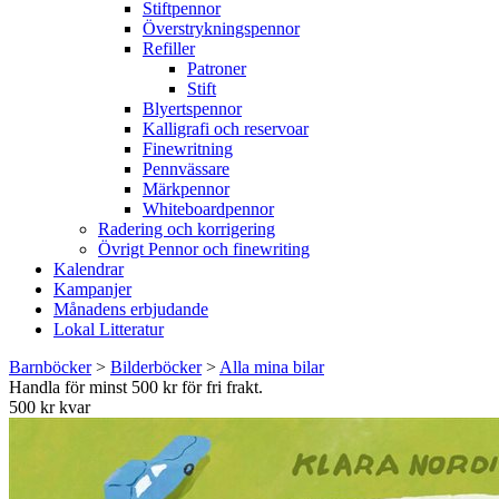
Stiftpennor
Överstrykningspennor
Refiller
Patroner
Stift
Blyertspennor
Kalligrafi och reservoar
Finewritning
Pennvässare
Märkpennor
Whiteboardpennor
Radering och korrigering
Övrigt Pennor och finewriting
Kalendrar
Kampanjer
Månadens erbjudande
Lokal Litteratur
Barnböcker
>
Bilderböcker
>
Alla mina bilar
Handla för minst 500 kr för fri frakt.
500 kr kvar