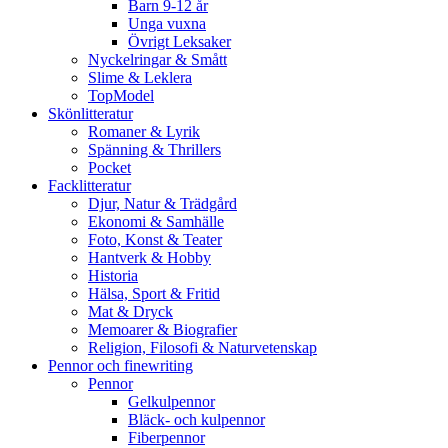
Barn 9-12 år
Unga vuxna
Övrigt Leksaker
Nyckelringar & Smått
Slime & Leklera
TopModel
Skönlitteratur
Romaner & Lyrik
Spänning & Thrillers
Pocket
Facklitteratur
Djur, Natur & Trädgård
Ekonomi & Samhälle
Foto, Konst & Teater
Hantverk & Hobby
Historia
Hälsa, Sport & Fritid
Mat & Dryck
Memoarer & Biografier
Religion, Filosofi & Naturvetenskap
Pennor och finewriting
Pennor
Gelkulpennor
Bläck- och kulpennor
Fiberpennor