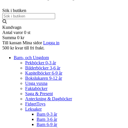
Sök i butiken
Kundvagn
Antal varor
0
st
Summa
0 kr
Till kassan
Mina sidor
Logga in
500 kr kvar till fri frakt.
Barn- och Ungdom
Pekböcker 0-3 år
Bilderböcker 3-6 år
Kapitelböcker 6-9 år
Bokslukaren 9-12 år
Unga vuxna
Faktaböcker
Saga & Present
Anteckning & Dagböcker
FidgetToys
Leksaker
Barn 0-3 år
Barn 3-6 år
Barn 6-9 år