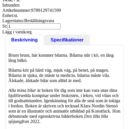
Inbunden
Artikelnummer:
9789129741599
Enhet:
st.
Lagerstatus:
Beställningsvara
St:
Lägg i varukorg
Beskrivning
Specifikationer
Brum brum, här kommer bilarna. Bilarna står i kö, en lång
lång bilkö.
Bilarna kör på hård väg, mjuk väg, på benet, på magen.
Bilarna är sjuka, de måste ta medicin, bilarna måste vila.
Älskade, älskade bilar som alltid är med.
Alla mina bilar
är boken för dig som inte kan vara utan dina
hjulförsedda kompisar under frukosten, i leken, vid vilan och
till godnattstunden. Igenkänning för alla de små som är tokiga
i fordon. Boken är skriven och tecknad Klara Nordin Stensö
som är en illustratör och animatör utbildad på Konstfack. Hon
debuterade med egenskrivna bilderboken
Den lilla lilla
sjöjungfrun
2022
.