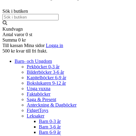
Sök i butiken
Kundvagn
Antal varor
0
st
Summa
0 kr
Till kassan
Mina sidor
Logga in
500 kr kvar till fri frakt.
Barn- och Ungdom
Pekböcker 0-3 år
Bilderböcker 3-6 år
Kapitelböcker 6-9 år
Bokslukaren 9-12 år
Unga vuxna
Faktaböcker
Saga & Present
Anteckning & Dagböcker
FidgetToys
Leksaker
Barn 0-3 år
Barn 3-6 år
Barn 6-9 år