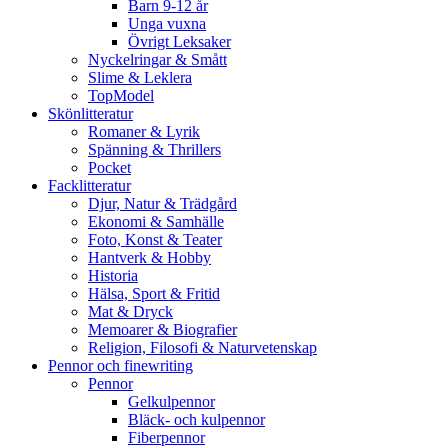
Barn 9-12 år
Unga vuxna
Övrigt Leksaker
Nyckelringar & Smått
Slime & Leklera
TopModel
Skönlitteratur
Romaner & Lyrik
Spänning & Thrillers
Pocket
Facklitteratur
Djur, Natur & Trädgård
Ekonomi & Samhälle
Foto, Konst & Teater
Hantverk & Hobby
Historia
Hälsa, Sport & Fritid
Mat & Dryck
Memoarer & Biografier
Religion, Filosofi & Naturvetenskap
Pennor och finewriting
Pennor
Gelkulpennor
Bläck- och kulpennor
Fiberpennor