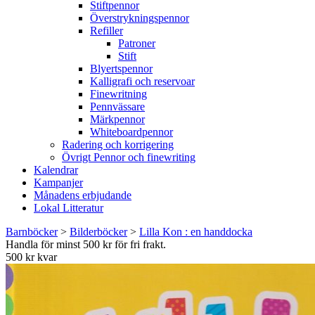
Stiftpennor
Överstrykningspennor
Refiller
Patroner
Stift
Blyertspennor
Kalligrafi och reservoar
Finewritning
Pennvässare
Märkpennor
Whiteboardpennor
Radering och korrigering
Övrigt Pennor och finewriting
Kalendrar
Kampanjer
Månadens erbjudande
Lokal Litteratur
Barnböcker
>
Bilderböcker
>
Lilla Kon : en handdocka
Handla för minst 500 kr för fri frakt.
500 kr kvar