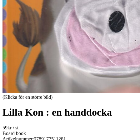
(Klicka för en större bild)
Lilla Kon : en handdocka
59
kr
/ st.
Board book
Artikelnummer:
9789177511281