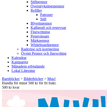
Stiftpennor
Överstrykningspennor
Refiller
Patroner
Stift
Blyertspennor
Kalligrafi och reservoar
Finewritning
Pennvässare
Märkpennor
Whiteboardpennor
Radering och korrigering
Övrigt Pennor och finewriting
Kalendrar
Kampanjer
Månadens erbjudande
Lokal Litteratur
Barnböcker
>
Bilderböcker
>
Muu!
Handla för minst 500 kr för fri frakt.
500 kr kvar