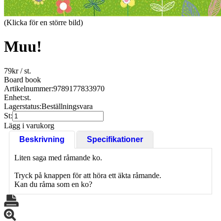
(Klicka för en större bild)
Muu!
79
kr
/ st.
Board book
Artikelnummer:
9789177833970
Enhet:
st.
Lagerstatus:
Beställningsvara
St:
Lägg i varukorg
Beskrivning
Specifikationer
Liten saga med råmande ko.
Tryck på knappen för att höra ett äkta råmande.
Kan du råma som en ko?