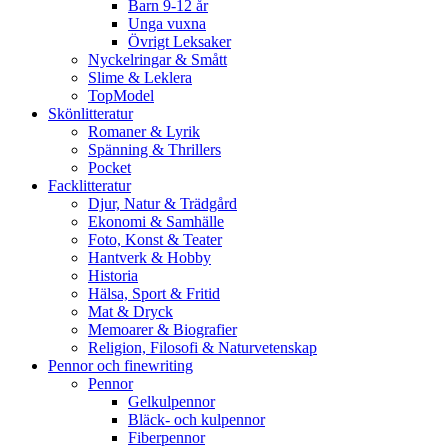
Barn 9-12 år
Unga vuxna
Övrigt Leksaker
Nyckelringar & Smått
Slime & Leklera
TopModel
Skönlitteratur
Romaner & Lyrik
Spänning & Thrillers
Pocket
Facklitteratur
Djur, Natur & Trädgård
Ekonomi & Samhälle
Foto, Konst & Teater
Hantverk & Hobby
Historia
Hälsa, Sport & Fritid
Mat & Dryck
Memoarer & Biografier
Religion, Filosofi & Naturvetenskap
Pennor och finewriting
Pennor
Gelkulpennor
Bläck- och kulpennor
Fiberpennor