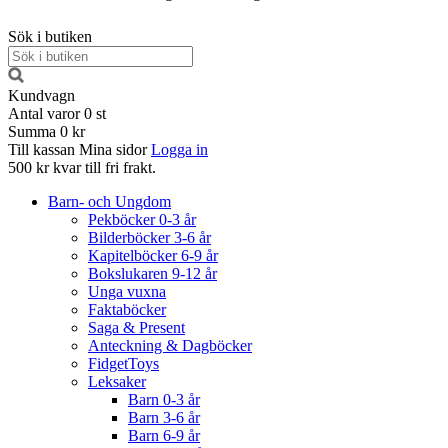
Sök i butiken
Kundvagn
Antal varor
0
st
Summa
0 kr
Till kassan
Mina sidor
Logga in
500 kr kvar till fri frakt.
Barn- och Ungdom
Pekböcker 0-3 år
Bilderböcker 3-6 år
Kapitelböcker 6-9 år
Bokslukaren 9-12 år
Unga vuxna
Faktaböcker
Saga & Present
Anteckning & Dagböcker
FidgetToys
Leksaker
Barn 0-3 år
Barn 3-6 år
Barn 6-9 år