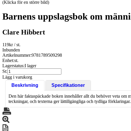
(Klicka för en större bild)
Barnens uppslagsbok om männ
Clare Hibbert
119
kr
/ st.
Inbunden
Artikelnummer:
9781789509298
Enhet:
st.
Lagerstatus:
I lager
St:
Lägg i varukorg
Beskrivning
Specifikationer
Den här faktaspäckade boken innehåller allt du behöver veta om män
teckningar, och texterna ger lättillgängliga och tydliga förklaring