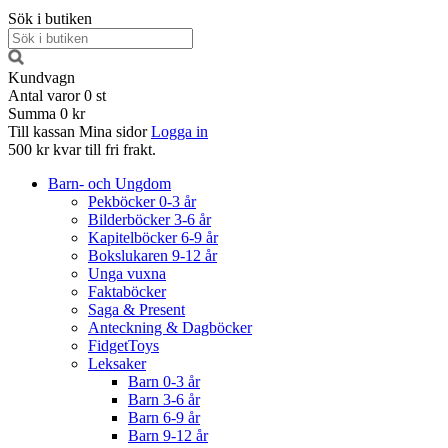
Sök i butiken
Kundvagn
Antal varor
0
st
Summa
0 kr
Till kassan
Mina sidor
Logga in
500 kr kvar till fri frakt.
Barn- och Ungdom
Pekböcker 0-3 år
Bilderböcker 3-6 år
Kapitelböcker 6-9 år
Bokslukaren 9-12 år
Unga vuxna
Faktaböcker
Saga & Present
Anteckning & Dagböcker
FidgetToys
Leksaker
Barn 0-3 år
Barn 3-6 år
Barn 6-9 år
Barn 9-12 år