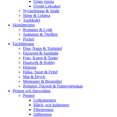
Unga vuxna
Övrigt Leksaker
Nyckelringar & Smått
Slime & Leklera
TopModel
Skönlitteratur
Romaner & Lyrik
Spänning & Thrillers
Pocket
Facklitteratur
Djur, Natur & Trädgård
Ekonomi & Samhälle
Foto, Konst & Teater
Hantverk & Hobby
Historia
Hälsa, Sport & Fritid
Mat & Dryck
Memoarer & Biografier
Religion, Filosofi & Naturvetenskap
Pennor och finewriting
Pennor
Gelkulpennor
Bläck- och kulpennor
Fiberpennor
Stiftpennor