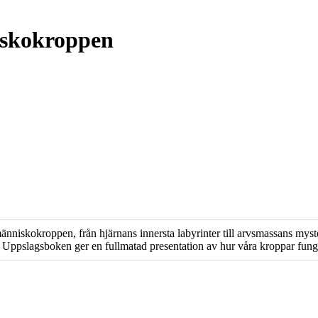
iskokroppen
niskokroppen, från hjärnans innersta labyrinter till arvsmassans myste
ar. Uppslagsboken ger en fullmatad presentation av hur våra kroppar fung