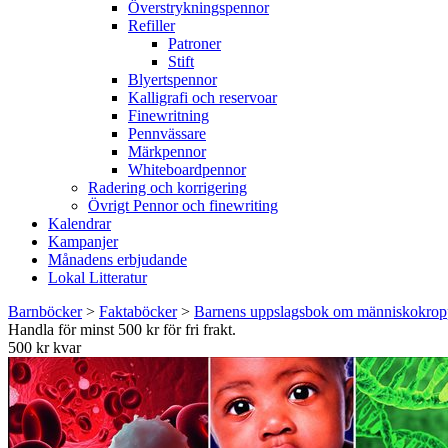
Överstrykningspennor
Refiller
Patroner
Stift
Blyertspennor
Kalligrafi och reservoar
Finewritning
Pennvässare
Märkpennor
Whiteboardpennor
Radering och korrigering
Övrigt Pennor och finewriting
Kalendrar
Kampanjer
Månadens erbjudande
Lokal Litteratur
Barnböcker
>
Faktaböcker
>
Barnens uppslagsbok om människokro
Handla för minst 500 kr för fri frakt.
500 kr kvar