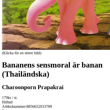
(Klicka för en större bild)
Bananens sensmoral är banan
(Thailändska)
Charoonporn Prapakrai
179
kr
/ st.
Häftad
Artikelnummer:
8856652033789