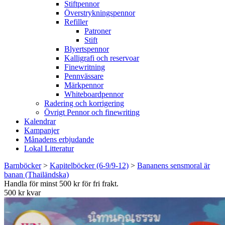
Stiftpennor
Överstrykningspennor
Refiller
Patroner
Stift
Blyertspennor
Kalligrafi och reservoar
Finewritning
Pennvässare
Märkpennor
Whiteboardpennor
Radering och korrigering
Övrigt Pennor och finewriting
Kalendrar
Kampanjer
Månadens erbjudande
Lokal Litteratur
Barnböcker
>
Kapitelböcker (6-9/9-12)
>
Bananens sensmoral är
banan (Thailändska)
Handla för minst 500 kr för fri frakt.
500 kr kvar