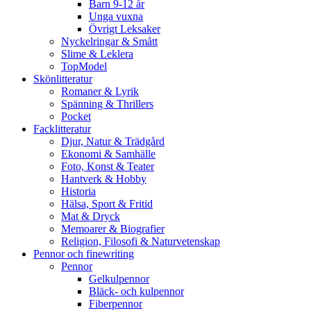
Barn 9-12 år
Unga vuxna
Övrigt Leksaker
Nyckelringar & Smått
Slime & Leklera
TopModel
Skönlitteratur
Romaner & Lyrik
Spänning & Thrillers
Pocket
Facklitteratur
Djur, Natur & Trädgård
Ekonomi & Samhälle
Foto, Konst & Teater
Hantverk & Hobby
Historia
Hälsa, Sport & Fritid
Mat & Dryck
Memoarer & Biografier
Religion, Filosofi & Naturvetenskap
Pennor och finewriting
Pennor
Gelkulpennor
Bläck- och kulpennor
Fiberpennor