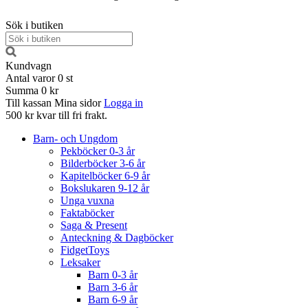
Sök i butiken
Kundvagn
Antal varor
0
st
Summa
0 kr
Till kassan
Mina sidor
Logga in
500 kr kvar till fri frakt.
Barn- och Ungdom
Pekböcker 0-3 år
Bilderböcker 3-6 år
Kapitelböcker 6-9 år
Bokslukaren 9-12 år
Unga vuxna
Faktaböcker
Saga & Present
Anteckning & Dagböcker
FidgetToys
Leksaker
Barn 0-3 år
Barn 3-6 år
Barn 6-9 år