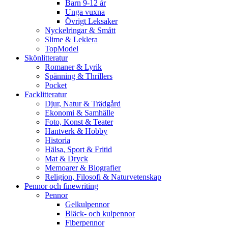
Barn 9-12 år
Unga vuxna
Övrigt Leksaker
Nyckelringar & Smått
Slime & Leklera
TopModel
Skönlitteratur
Romaner & Lyrik
Spänning & Thrillers
Pocket
Facklitteratur
Djur, Natur & Trädgård
Ekonomi & Samhälle
Foto, Konst & Teater
Hantverk & Hobby
Historia
Hälsa, Sport & Fritid
Mat & Dryck
Memoarer & Biografier
Religion, Filosofi & Naturvetenskap
Pennor och finewriting
Pennor
Gelkulpennor
Bläck- och kulpennor
Fiberpennor