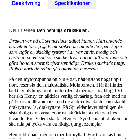
Beskrivning
Specifikationer
Del 1 i serien
Den hemliga drakskolan
.
Draken var på ett synnerligen dåligt humör. Han erkände
motvilligt för sig själv att pojken besatt alla de egenskaper
som utgör en skicklig ryttare: han var envis, modig och
bestämd på ett sätt som skulle driva honom till vansinne och
göra honom stormförtjust samtidigt. Draken suckade tungt.
Pojken började redan gå honom på nerverna.
På den mytomspunna ön Sju eldar, någonstans högt upp i
norr, reser sig den majestätiska Molnborgen. Här är himlen
täckt av blytunga moln och solen skiner nästan aldrig. Och
här ska Henry, en alldeles vanlig elvaåring, från och med nu
gå i skolan tillsammans med de andra utvalda de som ska bli
drakryttare. Ja, drakryttare! På Sju eldar lever nämligen de
sista riktiga drakarna: enorma, skräckinjagande och livs
levande. En av dem ska bli Henrys. Synd bara att draken han
ska rida på tycks vara ett riktigt tjurigt exemplar
Henry blir bara mer och mer förbryllad. Först skickas han