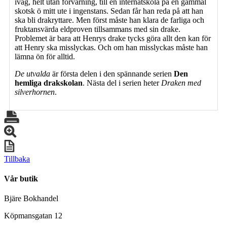
iväg, helt utan förvarning, till en internatskola på en gammal
skotsk ö mitt ute i ingenstans. Sedan får han reda på att han
ska bli drakryttare. Men först måste han klara de farliga och
fruktansvärda eldproven tillsammans med sin drake.
Problemet är bara att Henrys drake tycks göra allt den kan för
att Henry ska misslyckas. Och om han misslyckas måste han
lämna ön för alltid.
De utvalda
är första delen i den spännande serien
Den
hemliga drakskolan
. Nästa del i serien heter
Draken med
silverhornen
.
Tillbaka
Vår butik
Bjäre Bokhandel
Köpmansgatan 12