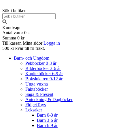
Sök i butiken
Kundvagn
Antal varor
0
st
Summa
0 kr
Till kassan
Mina sidor
Logga in
500 kr kvar till fri frakt.
Barn- och Ungdom
Pekböcker 0-3 år
Bilderböcker 3-6 år
Kapitelböcker 6-9 år
Bokslukaren 9-12 år
Unga vuxna
Faktaböcker
Saga & Present
Anteckning & Dagböcker
FidgetToys
Leksaker
Barn 0-3 år
Barn 3-6 år
Barn 6-9 år