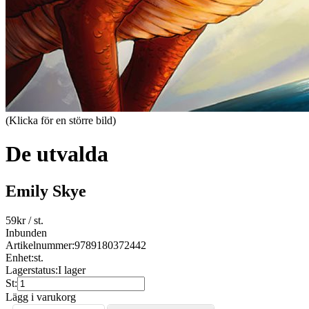
(Klicka för en större bild)
De utvalda
Emily Skye
59
kr
/ st.
Inbunden
Artikelnummer:
9789180372442
Enhet:
st.
Lagerstatus:
I lager
St:
Lägg i varukorg