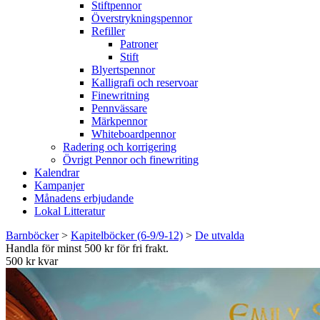
Stiftpennor
Överstrykningspennor
Refiller
Patroner
Stift
Blyertspennor
Kalligrafi och reservoar
Finewritning
Pennvässare
Märkpennor
Whiteboardpennor
Radering och korrigering
Övrigt Pennor och finewriting
Kalendrar
Kampanjer
Månadens erbjudande
Lokal Litteratur
Barnböcker
>
Kapitelböcker (6-9/9-12)
>
De utvalda
Handla för minst 500 kr för fri frakt.
500 kr kvar