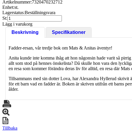
Artikelnummer:
7320470232712
Enhet:
st.
Lagerstatus:
Beställningsvara
St:
Lägg i varukorg
Beskrivning
Specifikationer
Fadder-resan, vår tredje bok om Mats & Anitas äventyr!
Anita kunde inte komma ihåg att hon någonsin hade varit så pirrig f
allt som stod på hennes önskelista? Då skulle hon vara den lyckli
en resa som kommer förändra deras liv för alltid, en resa där Mats 
Tillsammans med sin dotter Lova, har Alexandra Hyllerud skrivit än
för ett barn vad en fadder är. Boken är skriven utifrån ett barns pers
ålder.
Tillbaka