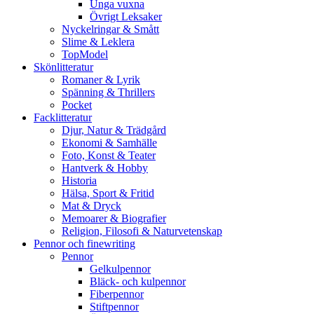
Unga vuxna
Övrigt Leksaker
Nyckelringar & Smått
Slime & Leklera
TopModel
Skönlitteratur
Romaner & Lyrik
Spänning & Thrillers
Pocket
Facklitteratur
Djur, Natur & Trädgård
Ekonomi & Samhälle
Foto, Konst & Teater
Hantverk & Hobby
Historia
Hälsa, Sport & Fritid
Mat & Dryck
Memoarer & Biografier
Religion, Filosofi & Naturvetenskap
Pennor och finewriting
Pennor
Gelkulpennor
Bläck- och kulpennor
Fiberpennor
Stiftpennor