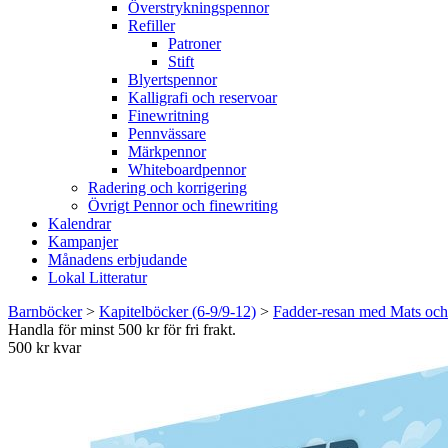
Överstrykningspennor
Refiller
Patroner
Stift
Blyertspennor
Kalligrafi och reservoar
Finewritning
Pennvässare
Märkpennor
Whiteboardpennor
Radering och korrigering
Övrigt Pennor och finewriting
Kalendrar
Kampanjer
Månadens erbjudande
Lokal Litteratur
Barnböcker
>
Kapitelböcker (6-9/9-12)
>
Fadder-resan med Mats och
Handla för minst 500 kr för fri frakt.
500 kr kvar