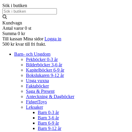
Sök i butiken
Kundvagn
Antal varor
0
st
Summa
0 kr
Till kassan
Mina sidor
Logga in
500 kr kvar till fri frakt.
Barn- och Ungdom
Pekböcker 0-3 år
Bilderböcker 3-6 år
Kapitelböcker 6-9 år
Bokslukaren 9-12 år
Unga vuxna
Faktaböcker
Saga & Present
Anteckning & Dagböcker
FidgetToys
Leksaker
Barn 0-3 år
Barn 3-6 år
Barn 6-9 år
Barn 9-12 år