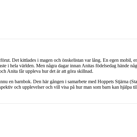
örut. Det kittlades i magen och önskelistan var lång. En egen mobil, en i
gaste i hela världen. Men några dagar innan Anitas födelsedag hände någ
och Anita får uppleva hur det är att göra skillnad.
nu en barnbok. Den här gången i samarbete med Hoppets Stjärna (Star of 
pektiv och upplevelser och vill visa på hur man som barn kan hjälpa till a