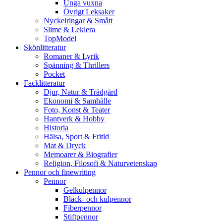
Unga vuxna
Övrigt Leksaker
Nyckelringar & Smått
Slime & Leklera
TopModel
Skönlitteratur
Romaner & Lyrik
Spänning & Thrillers
Pocket
Facklitteratur
Djur, Natur & Trädgård
Ekonomi & Samhälle
Foto, Konst & Teater
Hantverk & Hobby
Historia
Hälsa, Sport & Fritid
Mat & Dryck
Memoarer & Biografier
Religion, Filosofi & Naturvetenskap
Pennor och finewriting
Pennor
Gelkulpennor
Bläck- och kulpennor
Fiberpennor
Stiftpennor