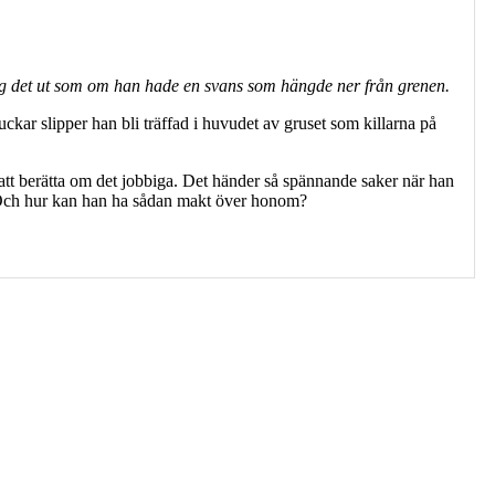
åg det ut som om han hade en svans som hängde ner från grenen.
ckar slipper han bli träffad i huvudet av gruset som killarna på
att berätta om det jobbiga. Det händer så spännande saker när han
Och hur kan han ha sådan makt över honom?