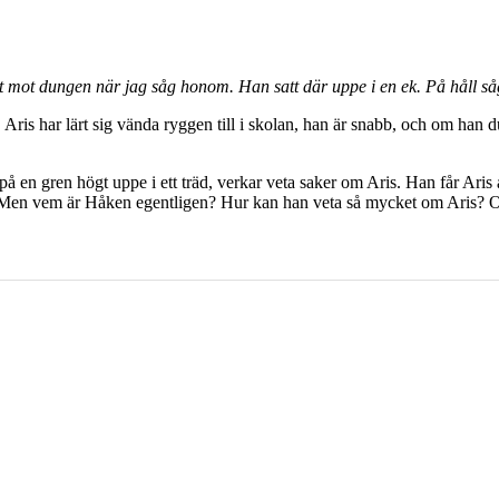
t mot dungen när jag såg honom. Han satt där uppe i en ek. På håll s
is har lärt sig vända ryggen till i skolan, han är snabb, och om han du
 en gren högt uppe i ett träd, verkar veta saker om Aris. Han får Aris 
Men vem är Håken egentligen? Hur kan han veta så mycket om Aris? 