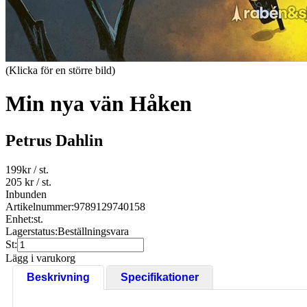
(Klicka för en större bild)
Min nya vän Håken
Petrus Dahlin
199
kr
/ st.
205 kr
/ st.
Inbunden
Artikelnummer:
9789129740158
Enhet:
st.
Lagerstatus:
Beställningsvara
St:
Lägg i varukorg
Beskrivning
Specifikationer