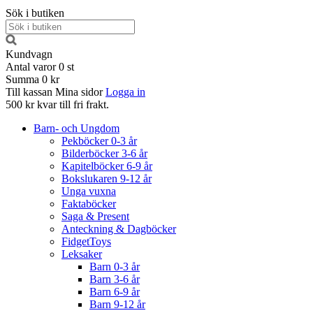
Sök i butiken
Kundvagn
Antal varor
0
st
Summa
0 kr
Till kassan
Mina sidor
Logga in
500 kr kvar till fri frakt.
Barn- och Ungdom
Pekböcker 0-3 år
Bilderböcker 3-6 år
Kapitelböcker 6-9 år
Bokslukaren 9-12 år
Unga vuxna
Faktaböcker
Saga & Present
Anteckning & Dagböcker
FidgetToys
Leksaker
Barn 0-3 år
Barn 3-6 år
Barn 6-9 år
Barn 9-12 år