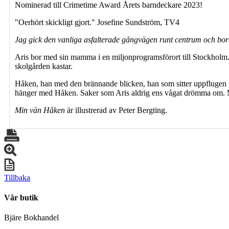
Nominerad till Crimetime Award Årets barndeckare 2023!
"Oerhört skickligt gjort." Josefine Sundström, TV4
Jag gick den vanliga asfalterade gångvägen runt centrum och bor
Aris bor med sin mamma i en miljonprogramsförort till Stockholm. Ar
skolgården kastar.
Håken, han med den brännande blicken, han som sitter uppflugen på
hänger med Håken. Saker som Aris aldrig ens vågat drömma om. 
Min vän Håken
är illustrerad av Peter Bergting.
Tillbaka
Vår butik
Bjäre Bokhandel