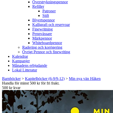
Överstrykningspennor
Refiller
Patroner
Stift
Blyertspennor
Kalligrafi och reservoar
Finewritning
Pennvässare
Märkpennor
Whiteboardpennor
Radering och korrigering
Övrigt Pennor och finewriting
Kalendrar
Kampanjer
Månadens erbjudande
Lokal Litteratur
Barnböcker
>
Kapitelböcker (6-9/9-12)
>
Min nya vän Håken
Handla för minst 500 kr för fri frakt.
500 kr kvar