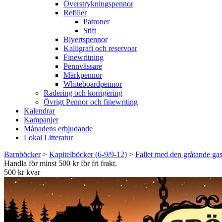
Överstrykningspennor
Refiller
Patroner
Stift
Blyertspennor
Kalligrafi och reservoar
Finewritning
Pennvässare
Märkpennor
Whiteboardpennor
Radering och korrigering
Övrigt Pennor och finewriting
Kalendrar
Kampanjer
Månadens erbjudande
Lokal Litteratur
Barnböcker
>
Kapitelböcker (6-9/9-12)
>
Fallet med den gråtande ga
Handla för minst 500 kr för fri frakt.
500 kr kvar