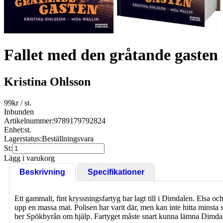
Fallet med den gråtande gasten
Kristina Ohlsson
99
kr
/ st.
Inbunden
Artikelnummer:
9789179792824
Enhet:
st.
Lagerstatus:
Beställningsvara
St:
Lägg i varukorg
Beskrivning
Specifikationer
Ett gammalt, fint kryssningsfartyg har lagt till i Dimdalen. Elsa oc
upp en massa mat. Polisen har varit där, men kan inte hitta minsta 
ber Spökbyrån om hjälp. Fartyget måste snart kunna lämna Dimdalen