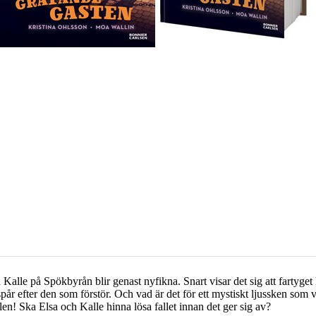
h Kalle på Spökbyrån blir genast nyfikna. Snart visar det sig att fartyg
spår efter den som förstör. Och vad är det för ett mystiskt ljussken som 
! Ska Elsa och Kalle hinna lösa fallet innan det ger sig av?