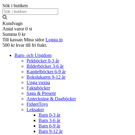
Sök i butiken
Kundvagn
Antal varor
0
st
Summa
0 kr
Till kassan
Mina sidor
Logga in
500 kr kvar till fri frakt.
Barn- och Ungdom
Pekböcker 0-3 år
Bilderböcker 3-6 år
Kapitelböcker 6-9 år
Bokslukaren 9-12 år
Unga vuxna
Faktaböcker
Saga & Present
Anteckning & Dagböcker
FidgetToys
Leksaker
Barn 0-3 år
Barn 3-6 år
Barn 6-9 år
Barn 9-12 år