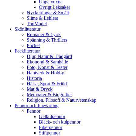
Unga vuxna
Övrigt Leksaker
Nyckelringar & Smått
Slime & Leklera
TopModel
Skönlitteratur
Romaner & Lyrik
Spänning & Thrillers
Pocket
Facklitteratur
Djur, Natur & Trädgård
Ekonomi & Samhälle
Foto, Konst & Teater
Hantverk & Hobby
Historia
Hälsa, Sport & Fritid
Mat & Dryck
Memoarer & Biografier
Religion, Filosofi & Naturvetenskap
Pennor och finewriting
Pennor
Gelkulpennor
Bläck- och kulpennor
Fiberpennor
Stiftpennor