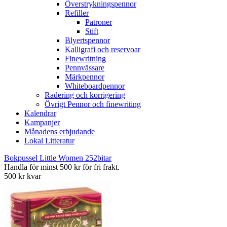
Överstrykningspennor
Refiller
Patroner
Stift
Blyertspennor
Kalligrafi och reservoar
Finewritning
Pennvässare
Märkpennor
Whiteboardpennor
Radering och korrigering
Övrigt Pennor och finewriting
Kalendrar
Kampanjer
Månadens erbjudande
Lokal Litteratur
Bokpussel Little Women 252bitar
Handla för minst 500 kr för fri frakt.
500 kr kvar