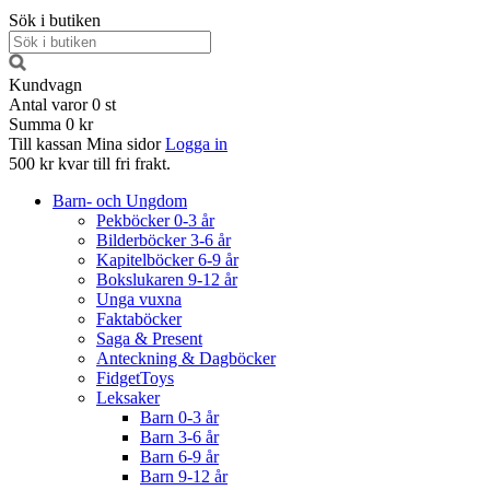
Sök i butiken
Kundvagn
Antal varor
0
st
Summa
0 kr
Till kassan
Mina sidor
Logga in
500 kr kvar till fri frakt.
Barn- och Ungdom
Pekböcker 0-3 år
Bilderböcker 3-6 år
Kapitelböcker 6-9 år
Bokslukaren 9-12 år
Unga vuxna
Faktaböcker
Saga & Present
Anteckning & Dagböcker
FidgetToys
Leksaker
Barn 0-3 år
Barn 3-6 år
Barn 6-9 år
Barn 9-12 år