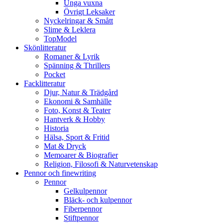
Unga vuxna
Övrigt Leksaker
Nyckelringar & Smått
Slime & Leklera
TopModel
Skönlitteratur
Romaner & Lyrik
Spänning & Thrillers
Pocket
Facklitteratur
Djur, Natur & Trädgård
Ekonomi & Samhälle
Foto, Konst & Teater
Hantverk & Hobby
Historia
Hälsa, Sport & Fritid
Mat & Dryck
Memoarer & Biografier
Religion, Filosofi & Naturvetenskap
Pennor och finewriting
Pennor
Gelkulpennor
Bläck- och kulpennor
Fiberpennor
Stiftpennor