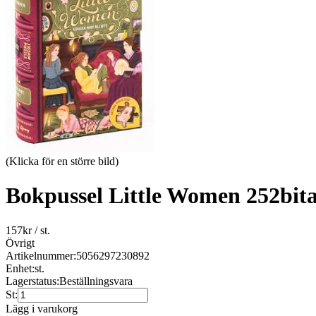
(Klicka för en större bild)
Bokpussel Little Women 252bit
157
kr
/ st.
Övrigt
Artikelnummer:
5056297230892
Enhet:
st.
Lagerstatus:
Beställningsvara
St:
Lägg i varukorg