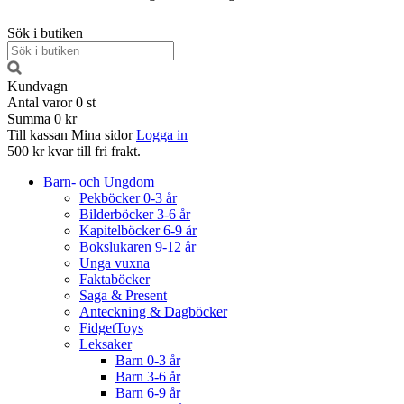
Sök i butiken
Kundvagn
Antal varor
0
st
Summa
0 kr
Till kassan
Mina sidor
Logga in
500 kr kvar till fri frakt.
Barn- och Ungdom
Pekböcker 0-3 år
Bilderböcker 3-6 år
Kapitelböcker 6-9 år
Bokslukaren 9-12 år
Unga vuxna
Faktaböcker
Saga & Present
Anteckning & Dagböcker
FidgetToys
Leksaker
Barn 0-3 år
Barn 3-6 år
Barn 6-9 år