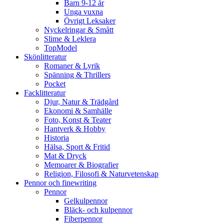
Barn 9-12 år
Unga vuxna
Övrigt Leksaker
Nyckelringar & Smått
Slime & Leklera
TopModel
Skönlitteratur
Romaner & Lyrik
Spänning & Thrillers
Pocket
Facklitteratur
Djur, Natur & Trädgård
Ekonomi & Samhälle
Foto, Konst & Teater
Hantverk & Hobby
Historia
Hälsa, Sport & Fritid
Mat & Dryck
Memoarer & Biografier
Religion, Filosofi & Naturvetenskap
Pennor och finewriting
Pennor
Gelkulpennor
Bläck- och kulpennor
Fiberpennor