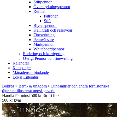
Stiftpennor
Överstrykningspennor
Refiller
Patroner
Stift
Blyertspennor
Kalligrafi och reservoar
Finewritning
Pennvässare
Märkpennor
Whiteboardpennor
Radering och korrigering
Övrigt Pennor och finewriting
Kalendrar
Kampanjer
Månadens erbjudande
Lokal Litteratur
Bokrea
>
Barn- & ungdom
>
Dinosaurier och andra förhistoriska
djur : ett illustrerat uppslagsverk
Handla för minst 500 kr för fri frakt.
500 kr kvar