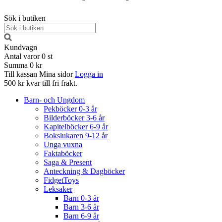
Sök i butiken
Kundvagn
Antal varor
0
st
Summa
0 kr
Till kassan
Mina sidor
Logga in
500 kr kvar till fri frakt.
Barn- och Ungdom
Pekböcker 0-3 år
Bilderböcker 3-6 år
Kapitelböcker 6-9 år
Bokslukaren 9-12 år
Unga vuxna
Faktaböcker
Saga & Present
Anteckning & Dagböcker
FidgetToys
Leksaker
Barn 0-3 år
Barn 3-6 år
Barn 6-9 år