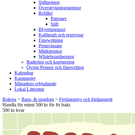
Stiftpennor
Överstrykningspennor
Refiller
Patroner
Stift
Blyertspennor
Kalligrafi och reservoar
Finewritning
Pennvässare
Märkpennor
Whiteboardpennor
Radering och korrigering
Övrigt Pennor och finewriting
Kalendrar
Kampanjer
Månadens erbjudande
Lokal Litteratur
Bokrea
>
Barn- & ungdom
>
Fredagsmys och lördagsgott
Handla för minst 500 kr för fri frakt.
500 kr kvar