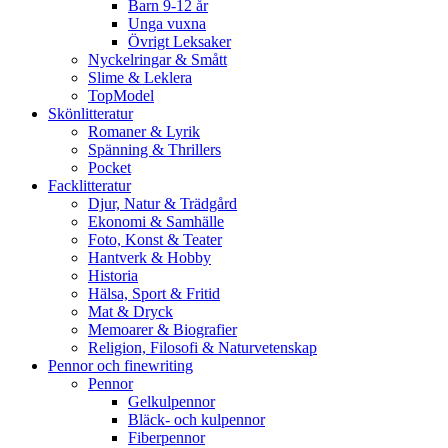
Barn 9-12 år
Unga vuxna
Övrigt Leksaker
Nyckelringar & Smått
Slime & Leklera
TopModel
Skönlitteratur
Romaner & Lyrik
Spänning & Thrillers
Pocket
Facklitteratur
Djur, Natur & Trädgård
Ekonomi & Samhälle
Foto, Konst & Teater
Hantverk & Hobby
Historia
Hälsa, Sport & Fritid
Mat & Dryck
Memoarer & Biografier
Religion, Filosofi & Naturvetenskap
Pennor och finewriting
Pennor
Gelkulpennor
Bläck- och kulpennor
Fiberpennor