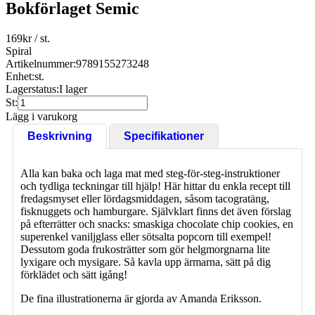
Bokförlaget Semic
169
kr
/ st.
Spiral
Artikelnummer:
9789155273248
Enhet:
st.
Lagerstatus:
I lager
St:
Lägg i varukorg
Beskrivning
Specifikationer
Alla kan baka och laga mat med steg-för-steg-instruktioner
och tydliga teckningar till hjälp! Här hittar du enkla recept till
fredagsmyset eller lördagsmiddagen, såsom tacogratäng,
fisknuggets och hamburgare. Självklart finns det även förslag
på efterrätter och snacks: smaskiga chocolate chip cookies, en
superenkel vaniljglass eller sötsalta popcorn till exempel!
Dessutom goda frukosträtter som gör helgmorgnarna lite
lyxigare och mysigare. Så kavla upp ärmarna, sätt på dig
förklädet och sätt igång!
De fina illustrationerna är gjorda av Amanda Eriksson.