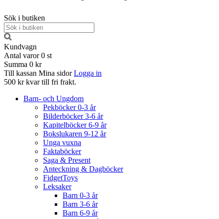
Sök i butiken
Kundvagn
Antal varor
0
st
Summa
0 kr
Till kassan
Mina sidor
Logga in
500 kr kvar till fri frakt.
Barn- och Ungdom
Pekböcker 0-3 år
Bilderböcker 3-6 år
Kapitelböcker 6-9 år
Bokslukaren 9-12 år
Unga vuxna
Faktaböcker
Saga & Present
Anteckning & Dagböcker
FidgetToys
Leksaker
Barn 0-3 år
Barn 3-6 år
Barn 6-9 år