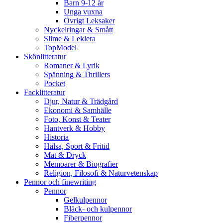
Barn 9-12 år
Unga vuxna
Övrigt Leksaker
Nyckelringar & Smått
Slime & Leklera
TopModel
Skönlitteratur
Romaner & Lyrik
Spänning & Thrillers
Pocket
Facklitteratur
Djur, Natur & Trädgård
Ekonomi & Samhälle
Foto, Konst & Teater
Hantverk & Hobby
Historia
Hälsa, Sport & Fritid
Mat & Dryck
Memoarer & Biografier
Religion, Filosofi & Naturvetenskap
Pennor och finewriting
Pennor
Gelkulpennor
Bläck- och kulpennor
Fiberpennor