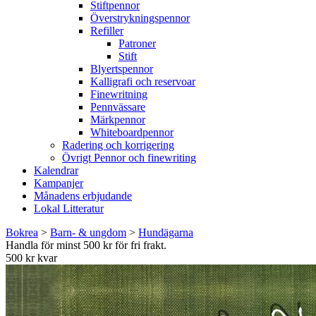
Stiftpennor
Överstrykningspennor
Refiller
Patroner
Stift
Blyertspennor
Kalligrafi och reservoar
Finewritning
Pennvässare
Märkpennor
Whiteboardpennor
Radering och korrigering
Övrigt Pennor och finewriting
Kalendrar
Kampanjer
Månadens erbjudande
Lokal Litteratur
Bokrea
>
Barn- & ungdom
>
Hundägarna
Handla för minst 500 kr för fri frakt.
500 kr kvar