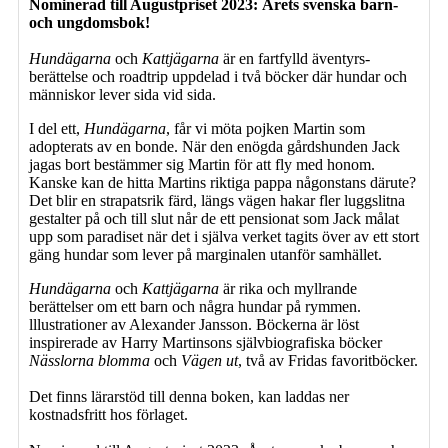
Nominerad till Augustpriset 2023: Årets svenska barn-
och ungdomsbok!
Hundägarna
och
Kattjägarna
är en fartfylld äventyrs-
berättelse och roadtrip uppdelad i två böcker där hundar och
människor lever sida vid sida.
I del ett,
Hundägarna
, får vi möta pojken Martin som
adopterats av en bonde. När den enögda gårdshunden Jack
jagas bort bestämmer sig Martin för att fly med honom.
Kanske kan de hitta Martins riktiga pappa någonstans därute?
Det blir en strapatsrik färd, längs vägen hakar fler luggslitna
gestalter på och till slut når de ett pensionat som Jack målat
upp som paradiset när det i själva verket tagits över av ett stort
gäng hundar som lever på marginalen utanför samhället.
Hundägarna
och
Kattjägarna
är rika och myllrande
berättelser om ett barn och några hundar på rymmen.
lllustrationer av Alexander Jansson. Böckerna är löst
inspirerade av Harry Martinsons självbiografiska böcker
Nässlorna blomma
och
Vägen ut
, två av Fridas favoritböcker.
Det finns lärarstöd till denna boken, kan laddas ner
kostnadsfritt hos förlaget.