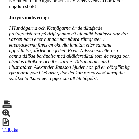
Nominerad till Augustpriset 2023: Årets svenska barn- och
ungdomsbok!
Juryns motivering:
I Hundägarna och Kattjägarna är de tilltufsade
protagonisterna på drift genom ett ojämlikt Fattigsverige där
varken barn eller hundar har några rättigheter. I
kappsäckarna finns en okuvlig längtan efter sanning,
upprättelse, kärlek och frihet. Frida Nilsson excellerar i
denna tidlösa berättelse med allålderstilltal som de svaga och
utsattas uttolkare och försvarare. Tillsammans med
illustratören Alexander Jansson bjuder hon på en oförglömlig
rymmarodyssé i två akter, där det kompromisslöst kärnfulla
språket fullkomligen tigger om att bli högläst.
Tillbaka