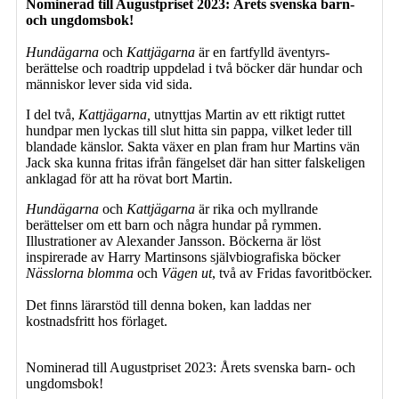
Nominerad till Augustpriset 2023: Årets svenska barn-
och ungdomsbok!
Hundägarna
och
Kattjägarna
är en fartfylld äventyrs-
berättelse och roadtrip uppdelad i två böcker där hundar och
människor lever sida vid sida.
I del två,
Kattjägarna,
utnyttjas Martin av ett riktigt ruttet
hundpar men lyckas till slut hitta sin pappa, vilket leder till
blandade känslor. Sakta växer en plan fram hur Martins vän
Jack ska kunna fritas ifrån fängelset där han sitter falskeligen
anklagad för att ha rövat bort Martin.
Hundägarna
och
Kattjägarna
är rika och myllrande
berättelser om ett barn och några hundar på rymmen.
Illustrationer av Alexander Jansson. Böckerna är löst
inspirerade av Harry Martinsons självbiografiska böcker
Nässlorna blomma
och
Vägen ut
, två av Fridas favoritböcker.
Det finns lärarstöd till denna boken, kan laddas ner
kostnadsfritt hos förlaget.
Nominerad till Augustpriset 2023: Årets svenska barn- och
ungdomsbok!