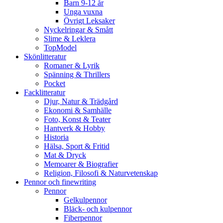
Barn 9-12 år
Unga vuxna
Övrigt Leksaker
Nyckelringar & Smått
Slime & Leklera
TopModel
Skönlitteratur
Romaner & Lyrik
Spänning & Thrillers
Pocket
Facklitteratur
Djur, Natur & Trädgård
Ekonomi & Samhälle
Foto, Konst & Teater
Hantverk & Hobby
Historia
Hälsa, Sport & Fritid
Mat & Dryck
Memoarer & Biografier
Religion, Filosofi & Naturvetenskap
Pennor och finewriting
Pennor
Gelkulpennor
Bläck- och kulpennor
Fiberpennor