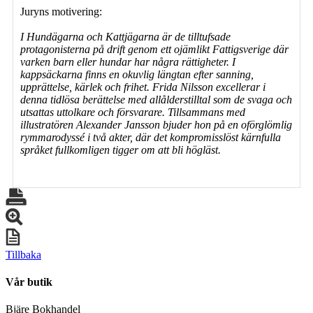
Juryns motivering:
I Hundägarna och Kattjägarna är de tilltufsade
protagonisterna på drift genom ett ojämlikt Fattigsverige där
varken barn eller hundar har några rättigheter. I
kappsäckarna finns en okuvlig längtan efter sanning,
upprättelse, kärlek och frihet. Frida Nilsson excellerar i
denna tidlösa berättelse med allålderstilltal som de svaga och
utsattas uttolkare och försvarare. Tillsammans med
illustratören Alexander Jansson bjuder hon på en oförglömlig
rymmarodyssé i två akter, där det kompromisslöst kärnfulla
språket fullkomligen tigger om att bli högläst.
Tillbaka
Vår butik
Bjäre Bokhandel