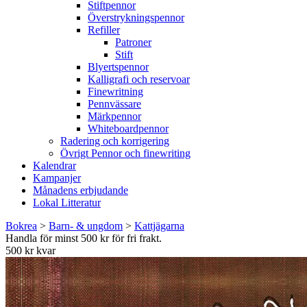
Stiftpennor
Överstrykningspennor
Refiller
Patroner
Stift
Blyertspennor
Kalligrafi och reservoar
Finewritning
Pennvässare
Märkpennor
Whiteboardpennor
Radering och korrigering
Övrigt Pennor och finewriting
Kalendrar
Kampanjer
Månadens erbjudande
Lokal Litteratur
Bokrea
>
Barn- & ungdom
>
Kattjägarna
Handla för minst 500 kr för fri frakt.
500 kr kvar