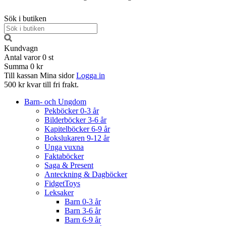
Sök i butiken
Kundvagn
Antal varor
0
st
Summa
0 kr
Till kassan
Mina sidor
Logga in
500 kr kvar till fri frakt.
Barn- och Ungdom
Pekböcker 0-3 år
Bilderböcker 3-6 år
Kapitelböcker 6-9 år
Bokslukaren 9-12 år
Unga vuxna
Faktaböcker
Saga & Present
Anteckning & Dagböcker
FidgetToys
Leksaker
Barn 0-3 år
Barn 3-6 år
Barn 6-9 år