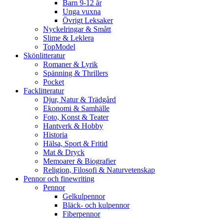
Barn 9-12 år
Unga vuxna
Övrigt Leksaker
Nyckelringar & Smått
Slime & Leklera
TopModel
Skönlitteratur
Romaner & Lyrik
Spänning & Thrillers
Pocket
Facklitteratur
Djur, Natur & Trädgård
Ekonomi & Samhälle
Foto, Konst & Teater
Hantverk & Hobby
Historia
Hälsa, Sport & Fritid
Mat & Dryck
Memoarer & Biografier
Religion, Filosofi & Naturvetenskap
Pennor och finewriting
Pennor
Gelkulpennor
Bläck- och kulpennor
Fiberpennor