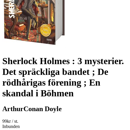
Sherlock Holmes : 3 mysterier.
Det spräckliga bandet ; De
rödhårigas förening ; En
skandal i Böhmen
ArthurConan Doyle
99
kr
/ st.
Inbunden