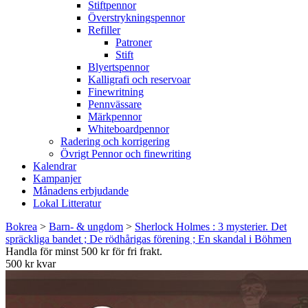
Stiftpennor
Överstrykningspennor
Refiller
Patroner
Stift
Blyertspennor
Kalligrafi och reservoar
Finewritning
Pennvässare
Märkpennor
Whiteboardpennor
Radering och korrigering
Övrigt Pennor och finewriting
Kalendrar
Kampanjer
Månadens erbjudande
Lokal Litteratur
Bokrea
>
Barn- & ungdom
>
Sherlock Holmes : 3 mysterier. Det
spräckliga bandet ; De rödhårigas förening ; En skandal i Böhmen
Handla för minst 500 kr för fri frakt.
500 kr kvar