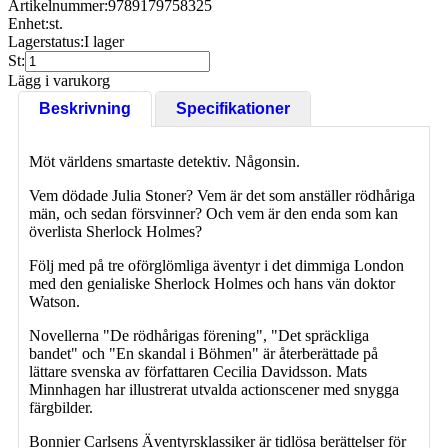
Artikelnummer:
9789179758325
Enhet:
st.
Lagerstatus:
I lager
St:
Lägg i varukorg
Beskrivning
Specifikationer
Möt världens smartaste detektiv. Någonsin.
Vem dödade Julia Stoner? Vem är det som anställer rödhåriga
män, och sedan försvinner? Och vem är den enda som kan
överlista Sherlock Holmes?
Följ med på tre oförglömliga äventyr i det dimmiga London
med den genialiske Sherlock Holmes och hans vän doktor
Watson.
Novellerna "De rödhårigas förening", "Det spräckliga
bandet" och "En skandal i Böhmen" är återberättade på
lättare svenska av författaren Cecilia Davidsson. Mats
Minnhagen har illustrerat utvalda actionscener med snygga
färgbilder.
Bonnier Carlsens Äventyrsklassiker är tidlösa berättelser för