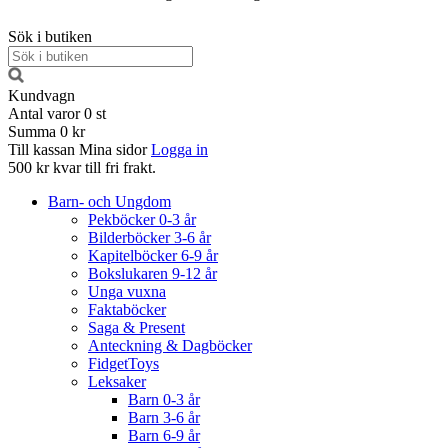
Sök i butiken
Kundvagn
Antal varor
0
st
Summa
0 kr
Till kassan
Mina sidor
Logga in
500 kr kvar till fri frakt.
Barn- och Ungdom
Pekböcker 0-3 år
Bilderböcker 3-6 år
Kapitelböcker 6-9 år
Bokslukaren 9-12 år
Unga vuxna
Faktaböcker
Saga & Present
Anteckning & Dagböcker
FidgetToys
Leksaker
Barn 0-3 år
Barn 3-6 år
Barn 6-9 år