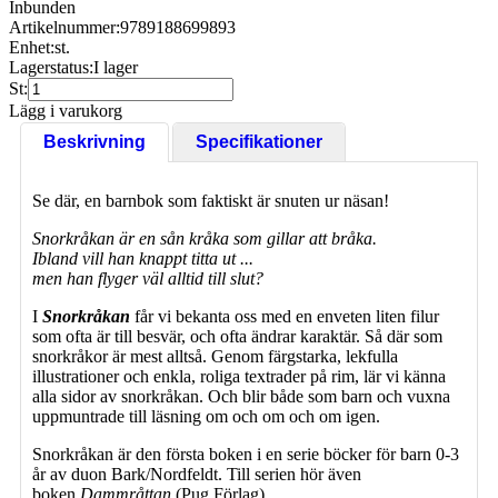
Inbunden
Artikelnummer:
9789188699893
Enhet:
st.
Lagerstatus:
I lager
St:
Lägg i varukorg
Beskrivning
Specifikationer
Se där, en barnbok som faktiskt är snuten ur näsan!
Snorkråkan är en sån kråka som gillar att bråka.
Ibland vill han knappt titta ut ...
m
en han flyger väl alltid till slut?
I
Snorkråkan
får vi bekanta oss med en enveten liten filur
som ofta är till besvär, och ofta ändrar karaktär. Så där som
snorkråkor är mest alltså. Genom färgstarka, lekfulla
illustrationer och enkla, roliga textrader på rim, lär vi känna
alla sidor av snorkråkan. Och blir både som barn och vuxna
uppmuntrade till läsning om och om och om igen.
Snorkråkan är den första boken i en serie böcker för barn 0-3
år av duon Bark/Nordfeldt. Till serien hör även
boken
Dammråttan
(Pug Förlag).