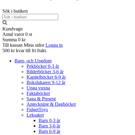
Sök i butiken
Kundvagn
Antal varor
0
st
Summa
0 kr
Till kassan
Mina sidor
Logga in
500 kr kvar till fri frakt.
Barn- och Ungdom
Pekböcker 0-3 år
Bilderböcker 3-6 år
Kapitelböcker 6-9 år
Bokslukaren 9-12 år
Unga vuxna
Faktaböcker
Saga & Present
Anteckning & Dagböcker
FidgetToys
Leksaker
Barn 0-3 år
Barn 3-6 år
Barn 6-9 år