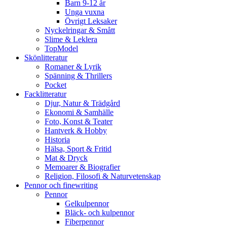
Barn 9-12 år
Unga vuxna
Övrigt Leksaker
Nyckelringar & Smått
Slime & Leklera
TopModel
Skönlitteratur
Romaner & Lyrik
Spänning & Thrillers
Pocket
Facklitteratur
Djur, Natur & Trädgård
Ekonomi & Samhälle
Foto, Konst & Teater
Hantverk & Hobby
Historia
Hälsa, Sport & Fritid
Mat & Dryck
Memoarer & Biografier
Religion, Filosofi & Naturvetenskap
Pennor och finewriting
Pennor
Gelkulpennor
Bläck- och kulpennor
Fiberpennor