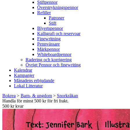
Stiftpennor
Överstrykningspennor
Refiller
Patroner
Stift
Blyertspennor
Kalligrafi och reservoar
Finewritning
Pennvässare
Märkpennor
Whiteboardpennor
Radering och korrigering
Övrigt Pennor och finewriting
Kalendrar
Kampanjer
Månadens erbjudande
Lokal Litteratur
Bokrea
>
Barn- & ungdom
>
Snorkråkan
Handla för minst 500 kr för fri frakt.
500 kr kvar