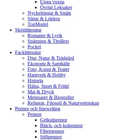
Unga vuxna
Övrigt Leksaker
Nyckelringar & Smått
Slime & Leklera
TopModel
Skönlitteratur
Romaner & Lyrik
Spänning & Thrillers
Pocket
Facklitteratur
Djur, Natur & Trädgård
Ekonomi & Samhälle
Foto, Konst & Teater
Hantverk & Hobby
Historia
Hälsa, Sport & Fritid
Mat & Dryck
Memoarer & Biografier
Religion, Filosofi & Naturvetenskap
Pennor och finewriting
Pennor
Gelkulpennor
Bläck- och kulpennor
Fiberpennor
Stiftpennor