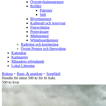
Överstrykningspennor
Refiller
Patroner
Stift
Blyertspennor
Kalligrafi och reservoar
Finewritning
Pennvässare
Märkpennor
Whiteboardpennor
Radering och korrigering
Övrigt Pennor och finewriting
Kalendrar
Kampanjer
Månadens erbjudande
Lokal Litteratur
Bokrea
>
Barn- & ungdom
>
Sorgfjäril
Handla för minst 500 kr för fri frakt.
500 kr kvar