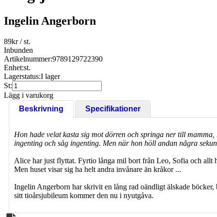
Ingelin Angerborn
89
kr
/ st.
Inbunden
Artikelnummer:
9789129722390
Enhet:
st.
Lagerstatus:
I lager
St:
Lägg i varukorg
Beskrivning
Specifikationer
Hon hade velat kasta sig mot dörren och springa ner till mamma, 
ingenting och såg ingenting. Men när hon höll andan några seku
Alice har just flyttat. Fyrtio långa mil bort från Leo, Sofia och al
Men huset visar sig ha helt andra invånare än kråkor ...
Ingelin Angerborn har skrivit en lång rad oändligt älskade böcker,
sitt tioårsjubileum kommer den nu i nyutgåva.