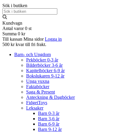
Sök i butiken
Kundvagn
Antal varor
0
st
Summa
0 kr
Till kassan
Mina sidor
Logga in
500 kr kvar till fri frakt.
Barn- och Ungdom
Pekböcker 0-3 år
Bilderböcker 3-6 år
Kapitelböcker 6-9 år
Bokslukaren 9-12 år
Unga vuxna
Faktaböcker
Saga & Present
Anteckning & Dagböcker
FidgetToys
Leksaker
Barn 0-3 år
Barn 3-6 år
Barn 6-9 år
Barn 9-12 år