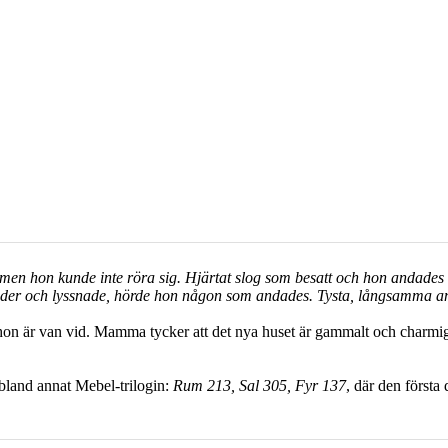
men hon kunde inte röra sig. Hjärtat slog som besatt och hon andades 
nder och lyssnade, hörde hon någon som andades. Tysta, långsamma a
lt hon är van vid. Mamma tycker att det nya huset är gammalt och charmigt.
 bland annat Mebel-trilogin:
Rum 213, Sal 305, Fyr 137
, där den första 