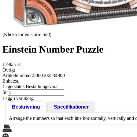
(Klicka för en större bild)
Einstein Number Puzzle
179
kr
/ st.
Övrigt
Artikelnummer:
5060506534800
Enhet:
st.
Lagerstatus:
Beställningsvara
St:
Lägg i varukorg
Beskrivning
Specifikationer
Arrange the numbers so that each line horizontally, vertically and 