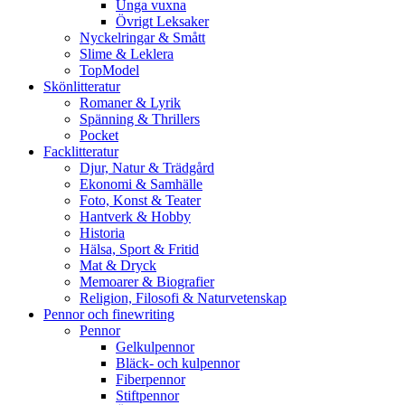
Unga vuxna
Övrigt Leksaker
Nyckelringar & Smått
Slime & Leklera
TopModel
Skönlitteratur
Romaner & Lyrik
Spänning & Thrillers
Pocket
Facklitteratur
Djur, Natur & Trädgård
Ekonomi & Samhälle
Foto, Konst & Teater
Hantverk & Hobby
Historia
Hälsa, Sport & Fritid
Mat & Dryck
Memoarer & Biografier
Religion, Filosofi & Naturvetenskap
Pennor och finewriting
Pennor
Gelkulpennor
Bläck- och kulpennor
Fiberpennor
Stiftpennor