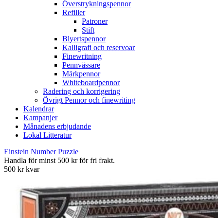
Överstrykningspennor
Refiller
Patroner
Stift
Blyertspennor
Kalligrafi och reservoar
Finewritning
Pennvässare
Märkpennor
Whiteboardpennor
Radering och korrigering
Övrigt Pennor och finewriting
Kalendrar
Kampanjer
Månadens erbjudande
Lokal Litteratur
Einstein Number Puzzle
Handla för minst 500 kr för fri frakt.
500 kr kvar