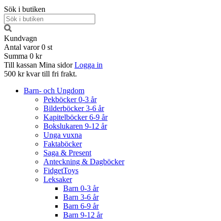
Sök i butiken
Kundvagn
Antal varor
0
st
Summa
0 kr
Till kassan
Mina sidor
Logga in
500 kr kvar till fri frakt.
Barn- och Ungdom
Pekböcker 0-3 år
Bilderböcker 3-6 år
Kapitelböcker 6-9 år
Bokslukaren 9-12 år
Unga vuxna
Faktaböcker
Saga & Present
Anteckning & Dagböcker
FidgetToys
Leksaker
Barn 0-3 år
Barn 3-6 år
Barn 6-9 år
Barn 9-12 år