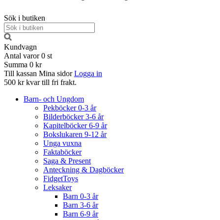
Sök i butiken
Kundvagn
Antal varor
0
st
Summa
0 kr
Till kassan
Mina sidor
Logga in
500 kr kvar till fri frakt.
Barn- och Ungdom
Pekböcker 0-3 år
Bilderböcker 3-6 år
Kapitelböcker 6-9 år
Bokslukaren 9-12 år
Unga vuxna
Faktaböcker
Saga & Present
Anteckning & Dagböcker
FidgetToys
Leksaker
Barn 0-3 år
Barn 3-6 år
Barn 6-9 år