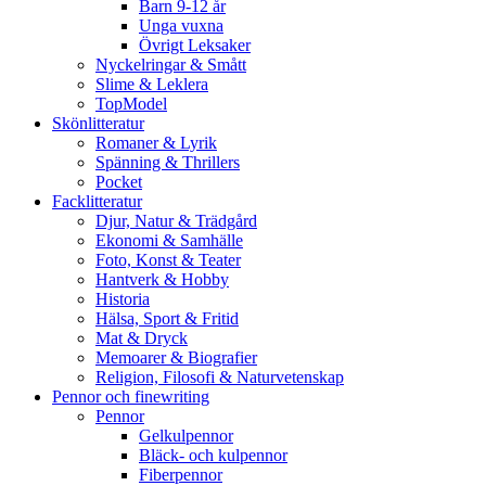
Barn 9-12 år
Unga vuxna
Övrigt Leksaker
Nyckelringar & Smått
Slime & Leklera
TopModel
Skönlitteratur
Romaner & Lyrik
Spänning & Thrillers
Pocket
Facklitteratur
Djur, Natur & Trädgård
Ekonomi & Samhälle
Foto, Konst & Teater
Hantverk & Hobby
Historia
Hälsa, Sport & Fritid
Mat & Dryck
Memoarer & Biografier
Religion, Filosofi & Naturvetenskap
Pennor och finewriting
Pennor
Gelkulpennor
Bläck- och kulpennor
Fiberpennor