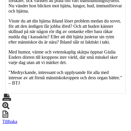
forskare, fick världen att prata om vårt matsmältningssystem.
Nu vänder hon blicken mot hjärta, lungor, hud, immunförsvar
och hjärna.
Visste du att din hjärna ibland löser problem medan du sover,
för att den äntligen får jobba ifred? Och att huden känner
skillnad på när någon rör dig av omtanke eller bara råkar
nudda dig i kassakön? Eller att ditt hjärta justerar sin rytm
efter människor du är nära? Ibland slår ni faktiskt i takt.
Med humor, värme och vetenskaplig skärpa öppnar Giulia
Enders dörren till kroppens inre värld, där små mirakel sker
varje dag utan att vi märker det.
"Medryckande, intressant och upplysande för alla med
intresse av att förstå människokroppen och dess organ bättre."
– BTJ
Tillbaka