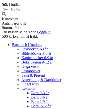
Sök i butiken
Kundvagn
Antal varor
0
st
Summa
0 kr
Till kassan
Mina sidor
Logga in
500 kr kvar till fri frakt.
Barn- och Ungdom
Pekböcker 0-3 år
Bilderböcker 3-6 år
Kapitelböcker 6-9 år
Bokslukaren 9-12 år
Unga vuxna
Faktaböcker
Saga & Present
Anteckning & Dagböcker
FidgetToys
Leksaker
Barn 0-3 år
Barn 3-6 år
Barn 6-9 år
Barn 9-12 år