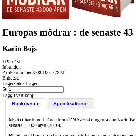
Europas mödrar : de senaste 43
Karin Bojs
119
kr
/ st.
Inbunden
Artikelnummer:
9789100177843
Enhet:
st.
Lagerstatus:
I lager
St:
Lägg i varukorg
Beskrivning
Specifikationer
Mycket har hunnit hända inom DNA-forskningen sedan Karin Bojs s
senaste 11 000 åren (2016).
Bland annat börjar forskare kunna urskilja hur vandringsmönstren h