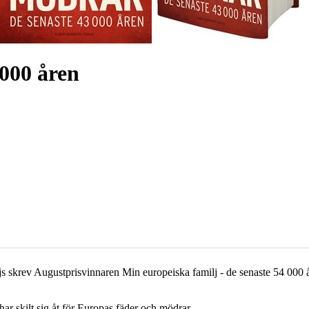
 000 åren
krev Augustprisvinnaren Min europeiska familj - de senaste 54 000 år
ar skilt sig åt för Europas fäder och mödrar.