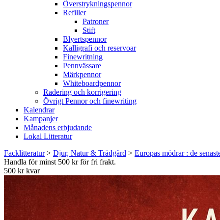
Överstrykningspennor
Refiller
Patroner
Stift
Blyertspennor
Kalligrafi och reservoar
Finewritning
Pennvässare
Märkpennor
Whiteboardpennor
Radering och korrigering
Övrigt Pennor och finewriting
Kalendrar
Kampanjer
Månadens erbjudande
Lokal Litteratur
Facklitteratur
>
Djur, Natur & Trädgård
>
Europas mödrar : de senast
Handla för minst 500 kr för fri frakt.
500 kr kvar