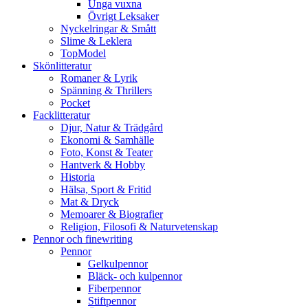
Unga vuxna
Övrigt Leksaker
Nyckelringar & Smått
Slime & Leklera
TopModel
Skönlitteratur
Romaner & Lyrik
Spänning & Thrillers
Pocket
Facklitteratur
Djur, Natur & Trädgård
Ekonomi & Samhälle
Foto, Konst & Teater
Hantverk & Hobby
Historia
Hälsa, Sport & Fritid
Mat & Dryck
Memoarer & Biografier
Religion, Filosofi & Naturvetenskap
Pennor och finewriting
Pennor
Gelkulpennor
Bläck- och kulpennor
Fiberpennor
Stiftpennor