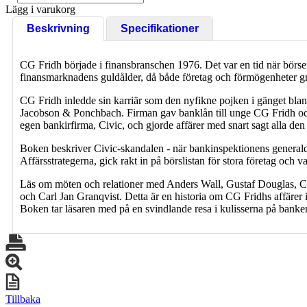
Lägg i varukorg
Beskrivning
Specifikationer
CG Fridh började i finansbranschen 1976. Det var en tid när börsen 
finansmarknadens guldålder, då både företag och förmögenheter g
CG Fridh inledde sin karriär som den nyfikne pojken i gänget bla
Jacobson & Ponchbach. Firman gav banklån till unge CG Fridh och
egen bankirfirma, Civic, och gjorde affärer med snart sagt alla de
Boken beskriver Civic-skandalen - när bankinspektionens generaldi
Affärsstrategerna, gick rakt in på börslistan för stora företag och v
Läs om möten och relationer med Anders Wall, Gustaf Douglas, C
och Carl Jan Granqvist. Detta är en historia om CG Fridhs affärer
Boken tar läsaren med på en svindlande resa i kulisserna på banker 
Tillbaka