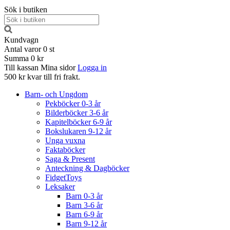
Sök i butiken
Kundvagn
Antal varor
0
st
Summa
0 kr
Till kassan
Mina sidor
Logga in
500 kr kvar till fri frakt.
Barn- och Ungdom
Pekböcker 0-3 år
Bilderböcker 3-6 år
Kapitelböcker 6-9 år
Bokslukaren 9-12 år
Unga vuxna
Faktaböcker
Saga & Present
Anteckning & Dagböcker
FidgetToys
Leksaker
Barn 0-3 år
Barn 3-6 år
Barn 6-9 år
Barn 9-12 år