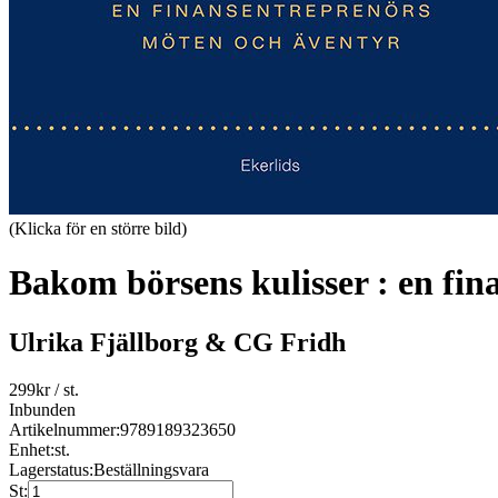
(Klicka för en större bild)
Bakom börsens kulisser : en fi
Ulrika Fjällborg & CG Fridh
299
kr
/ st.
Inbunden
Artikelnummer:
9789189323650
Enhet:
st.
Lagerstatus:
Beställningsvara
St: