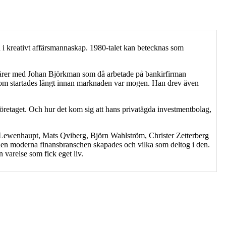
sa i kreativt affärsmannaskap. 1980-talet kan betecknas som
ffärer med Johan Björkman som då arbetade på bankirfirman
som startades långt innan marknaden var mogen. Han drev även
öretaget. Och hur det kom sig att hans privatägda investmentbolag,
 Lewenhaupt, Mats Qviberg, Björn Wahlström, Christer Zetterberg
r den moderna finansbranschen skapades och vilka som deltog i den.
 varelse som fick eget liv.