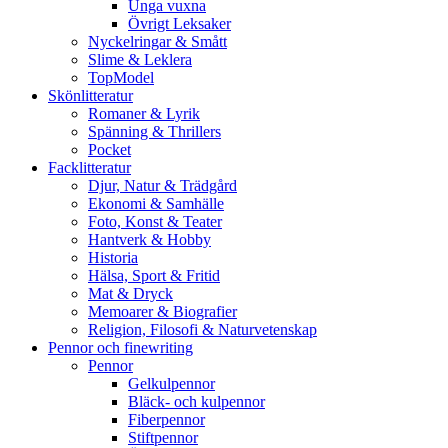
Unga vuxna
Övrigt Leksaker
Nyckelringar & Smått
Slime & Leklera
TopModel
Skönlitteratur
Romaner & Lyrik
Spänning & Thrillers
Pocket
Facklitteratur
Djur, Natur & Trädgård
Ekonomi & Samhälle
Foto, Konst & Teater
Hantverk & Hobby
Historia
Hälsa, Sport & Fritid
Mat & Dryck
Memoarer & Biografier
Religion, Filosofi & Naturvetenskap
Pennor och finewriting
Pennor
Gelkulpennor
Bläck- och kulpennor
Fiberpennor
Stiftpennor