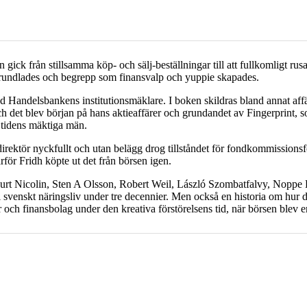
gick från stillsamma köp- och sälj-beställningar till att fullkomligt ru
rundlades och begrepp som finansvalp och yuppie skapades.
nd Handelsbankens institutionsmäklare. I boken skildras bland annat a
 det blev början på hans aktieaffärer och grundandet av Fingerprint, 
n tidens mäktiga män.
rektör nyckfullt och utan belägg drog tillståndet för fondkommissionsf
arför Fridh köpte ut det från börsen igen.
urt Nicolin, Sten A Olsson, Robert Weil, László Szombatfalvy, Noppe
 i svenskt näringsliv under tre decennier. Men också en historia om hu
och finansbolag under den kreativa förstörelsens tid, när börsen blev en