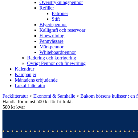
Överstrykningspennor
Refiller
Patroner
Stift
Blyertspennor
Kalligrafi och reservoar
Finewritning
Pennvässare
Märkpennor
Whiteboardpennor
Radering och korrigering
Övrigt Pennor och finewriting
Kalendrar
Kampanjer
Månadens erbjudande
Lokal Litteratur
Facklitteratur
>
Ekonomi & Samhälle
>
Bakom börsens kulisser : en 
Handla för minst 500 kr för fri frakt.
500 kr kvar