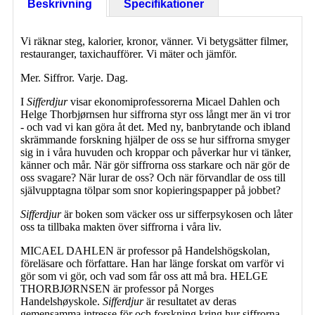
Beskrivning
Specifikationer
Vi räknar steg, kalorier, kronor, vänner. Vi betygsätter filmer,
restauranger, taxichaufförer. Vi mäter och jämför.
Mer. Siffror. Varje. Dag.
I
Sifferdjur
visar ekonomiprofessorerna Micael Dahlen och
Helge Thorbjørnsen hur siffrorna styr oss långt mer än vi tror
- och vad vi kan göra åt det. Med ny, banbrytande och ibland
skrämmande forskning hjälper de oss se hur siffrorna smyger
sig in i våra huvuden och kroppar och påverkar hur vi tänker,
känner och mår. När gör siffrorna oss starkare och när gör de
oss svagare? När lurar de oss? Och när förvandlar de oss till
självupptagna tölpar som snor kopieringspapper på jobbet?
Sifferdjur
är boken som väcker oss ur sifferpsykosen och låter
oss ta tillbaka makten över siffrorna i våra liv.
MICAEL DAHLEN är professor på Handelshögskolan,
föreläsare och författare. Han har länge forskat om varför vi
gör som vi gör, och vad som får oss att må bra. HELGE
THORBJØRNSEN är professor på Norges
Handelshøyskole.
Sifferdjur
är resultatet av deras
gemensamma intresse för och forskning kring hur siffrorna