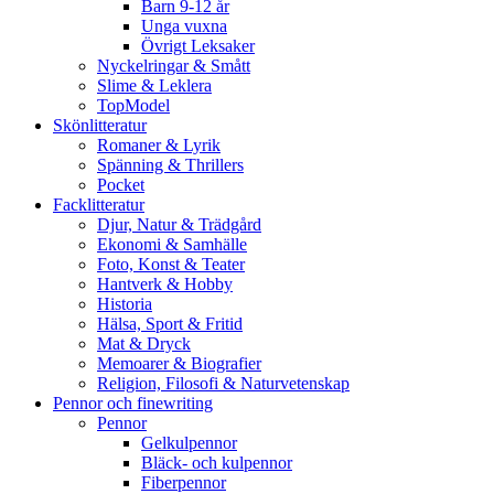
Barn 9-12 år
Unga vuxna
Övrigt Leksaker
Nyckelringar & Smått
Slime & Leklera
TopModel
Skönlitteratur
Romaner & Lyrik
Spänning & Thrillers
Pocket
Facklitteratur
Djur, Natur & Trädgård
Ekonomi & Samhälle
Foto, Konst & Teater
Hantverk & Hobby
Historia
Hälsa, Sport & Fritid
Mat & Dryck
Memoarer & Biografier
Religion, Filosofi & Naturvetenskap
Pennor och finewriting
Pennor
Gelkulpennor
Bläck- och kulpennor
Fiberpennor