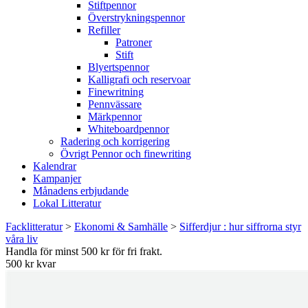
Stiftpennor
Överstrykningspennor
Refiller
Patroner
Stift
Blyertspennor
Kalligrafi och reservoar
Finewritning
Pennvässare
Märkpennor
Whiteboardpennor
Radering och korrigering
Övrigt Pennor och finewriting
Kalendrar
Kampanjer
Månadens erbjudande
Lokal Litteratur
Facklitteratur
>
Ekonomi & Samhälle
>
Sifferdjur : hur siffrorna styr
våra liv
Handla för minst 500 kr för fri frakt.
500 kr kvar