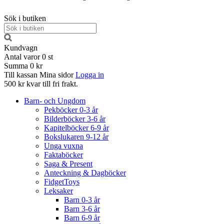
Sök i butiken
Kundvagn
Antal varor
0
st
Summa
0 kr
Till kassan
Mina sidor
Logga in
500 kr kvar till fri frakt.
Barn- och Ungdom
Pekböcker 0-3 år
Bilderböcker 3-6 år
Kapitelböcker 6-9 år
Bokslukaren 9-12 år
Unga vuxna
Faktaböcker
Saga & Present
Anteckning & Dagböcker
FidgetToys
Leksaker
Barn 0-3 år
Barn 3-6 år
Barn 6-9 år