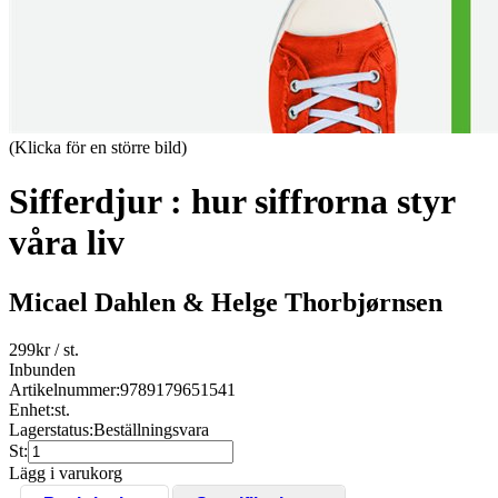
(Klicka för en större bild)
Sifferdjur : hur siffrorna styr
våra liv
Micael Dahlen & Helge Thorbjørnsen
299
kr
/ st.
Inbunden
Artikelnummer:
9789179651541
Enhet:
st.
Lagerstatus:
Beställningsvara
St:
Lägg i varukorg