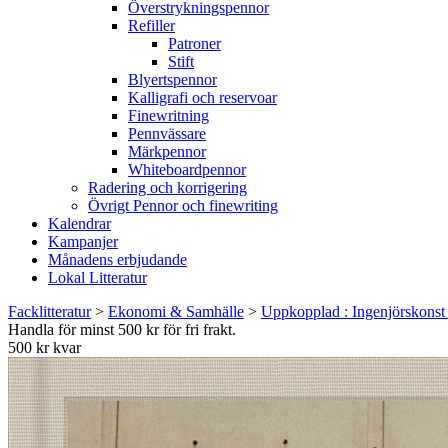
Överstrykningspennor
Refiller
Patroner
Stift
Blyertspennor
Kalligrafi och reservoar
Finewritning
Pennvässare
Märkpennor
Whiteboardpennor
Radering och korrigering
Övrigt Pennor och finewriting
Kalendrar
Kampanjer
Månadens erbjudande
Lokal Litteratur
Facklitteratur
>
Ekonomi & Samhälle
>
Uppkopplad : Ingenjörskonst 
Handla för minst 500 kr för fri frakt.
500 kr kvar