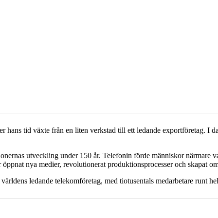
ns tid växte från en liten verkstad till ett ledande exportföretag. I d
ionernas utveckling under 150 år. Telefonin förde människor närmare v
öppnat nya medier, revolutionerat produktionsprocesser och skapat om m
 av världens ledande telekomföretag, med tiotusentals medarbetare runt he