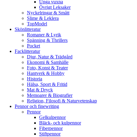
Unga vuxna
Övrigt Leksaker
Nyckelringar & Smått
Slime & Leklera
TopModel
Skönlitteratur
Romaner & Lyrik
Spänning & Thrillers
Pocket
Facklitteratur
Djur, Natur & Trädgård
Ekonomi & Samhälle
Foto, Konst & Teater
Hantverk & Hobby
Historia
Hälsa, Sport & Fritid
Mat & Dryck
Memoarer & Biografier
Religion, Filosofi & Naturvetenskap
Pennor och finewriting
Pennor
Gelkulpennor
Bläck- och kulpennor
Fiberpennor
Stiftpennor