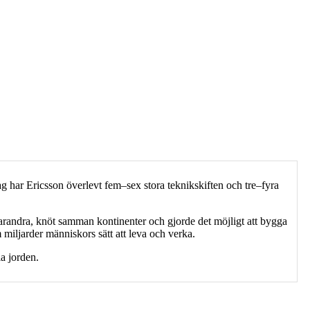
ag har Ericsson överlevt fem–sex stora teknikskiften och tre–fyra
arandra, knöt samman kontinenter och gjorde det möjligt att bygga
iljarder människors sätt att leva och verka.
la jorden.