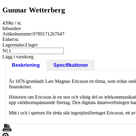
Gunnar Wetterberg
439
kr
/ st.
Inbunden
Artikelnummer:
9789171267047
Enhet:
st.
Lagerstatus:
I lager
St:
Lägg i varukorg
Beskrivning
Specifikationer
År 1876 grundade Lars Magnus Ericsson en firma, som redan under ha
finanskriser.
Historien om Ericsson är en stor och viktig del av telekommunikat
upp världsomspännande företag. Den digitala dataöverföringen har 
Mitt i och i spetsen för detta står ingenjörsföretaget Ericsson, ett