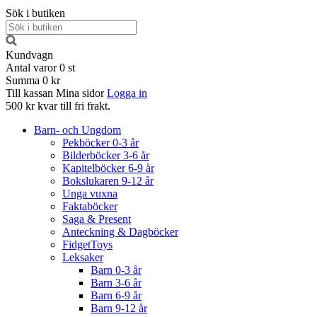
Sök i butiken
Kundvagn
Antal varor
0
st
Summa
0 kr
Till kassan
Mina sidor
Logga in
500 kr kvar till fri frakt.
Barn- och Ungdom
Pekböcker 0-3 år
Bilderböcker 3-6 år
Kapitelböcker 6-9 år
Bokslukaren 9-12 år
Unga vuxna
Faktaböcker
Saga & Present
Anteckning & Dagböcker
FidgetToys
Leksaker
Barn 0-3 år
Barn 3-6 år
Barn 6-9 år
Barn 9-12 år