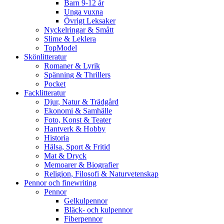
Barn 9-12 år
Unga vuxna
Övrigt Leksaker
Nyckelringar & Smått
Slime & Leklera
TopModel
Skönlitteratur
Romaner & Lyrik
Spänning & Thrillers
Pocket
Facklitteratur
Djur, Natur & Trädgård
Ekonomi & Samhälle
Foto, Konst & Teater
Hantverk & Hobby
Historia
Hälsa, Sport & Fritid
Mat & Dryck
Memoarer & Biografier
Religion, Filosofi & Naturvetenskap
Pennor och finewriting
Pennor
Gelkulpennor
Bläck- och kulpennor
Fiberpennor