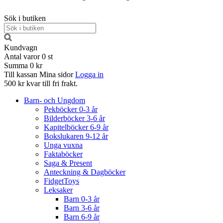
Sök i butiken
Kundvagn
Antal varor
0
st
Summa
0 kr
Till kassan
Mina sidor
Logga in
500 kr kvar till fri frakt.
Barn- och Ungdom
Pekböcker 0-3 år
Bilderböcker 3-6 år
Kapitelböcker 6-9 år
Bokslukaren 9-12 år
Unga vuxna
Faktaböcker
Saga & Present
Anteckning & Dagböcker
FidgetToys
Leksaker
Barn 0-3 år
Barn 3-6 år
Barn 6-9 år