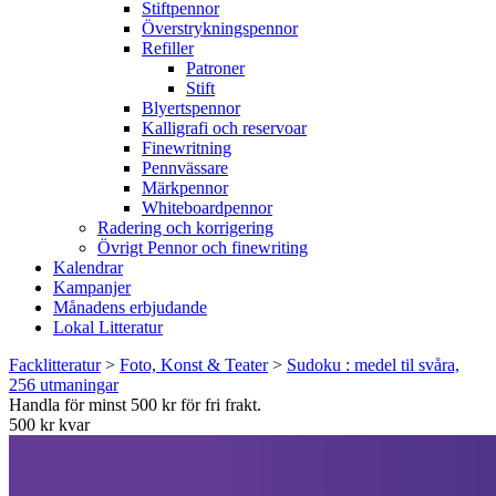
Stiftpennor
Överstrykningspennor
Refiller
Patroner
Stift
Blyertspennor
Kalligrafi och reservoar
Finewritning
Pennvässare
Märkpennor
Whiteboardpennor
Radering och korrigering
Övrigt Pennor och finewriting
Kalendrar
Kampanjer
Månadens erbjudande
Lokal Litteratur
Facklitteratur
>
Foto, Konst & Teater
>
Sudoku : medel til svåra,
256 utmaningar
Handla för minst 500 kr för fri frakt.
500 kr kvar