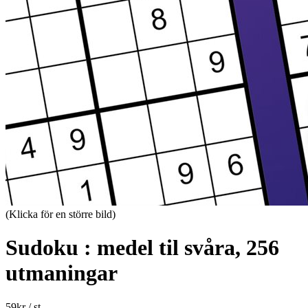
(Klicka för en större bild)
Sudoku : medel til svåra, 256
utmaningar
59
kr
/ st.