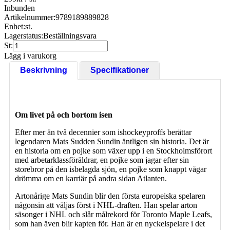
Inbunden
Artikelnummer:
9789189889828
Enhet:
st.
Lagerstatus:
Beställningsvara
St:
Lägg i varukorg
Beskrivning
Specifikationer
Om livet på och bortom isen
Efter mer än två decennier som ishockeyproffs berättar
legendaren Mats Sudden Sundin äntligen sin historia. Det är
en historia om en pojke som växer upp i en Stockholmsförort
med arbetarklassföräldrar, en pojke som jagar efter sin
storebror på den isbelagda sjön, en pojke som knappt vågar
drömma om en karriär på andra sidan Atlanten.
Artonårige Mats Sundin blir den första europeiska spelaren
någonsin att väljas först i NHL-draften. Han spelar arton
säsonger i NHL och slår målrekord för Toronto Maple Leafs,
som han även blir kapten för. Han är en nyckelspelare i det