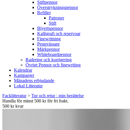
Stiftpennor
Överstrykningspennor
Refiller
Patroner
Stift
Blyertspennor
Kalligrafi och reservoar
Finewritning
Pennvässare
Märkpennor
Whiteboardpennor
Radering och korrigering
Övrigt Pennor och finewriting
Kalendrar
Kampanjer
Månadens erbjudande
Lokal Litteratur
Facklitteratur
>
Tur och retur : min berättelse
Handla för minst 500 kr för fri frakt.
500 kr kvar