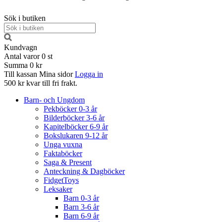
Sök i butiken
Kundvagn
Antal varor
0
st
Summa
0 kr
Till kassan
Mina sidor
Logga in
500 kr kvar till fri frakt.
Barn- och Ungdom
Pekböcker 0-3 år
Bilderböcker 3-6 år
Kapitelböcker 6-9 år
Bokslukaren 9-12 år
Unga vuxna
Faktaböcker
Saga & Present
Anteckning & Dagböcker
FidgetToys
Leksaker
Barn 0-3 år
Barn 3-6 år
Barn 6-9 år