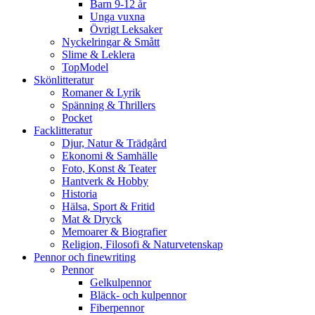
Barn 9-12 år
Unga vuxna
Övrigt Leksaker
Nyckelringar & Smått
Slime & Leklera
TopModel
Skönlitteratur
Romaner & Lyrik
Spänning & Thrillers
Pocket
Facklitteratur
Djur, Natur & Trädgård
Ekonomi & Samhälle
Foto, Konst & Teater
Hantverk & Hobby
Historia
Hälsa, Sport & Fritid
Mat & Dryck
Memoarer & Biografier
Religion, Filosofi & Naturvetenskap
Pennor och finewriting
Pennor
Gelkulpennor
Bläck- och kulpennor
Fiberpennor