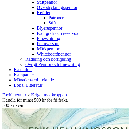
Stiftpennor
Överstrykningspennor
Refiller
Patroner
Stift
Blyertspennor
Kalligrafi och reservoar
Finewritning
Pennvässare
Märkpennor
Whiteboardpennor
Radering och korrigering
Övrigt Pennor och finewriting
Kalendrar
Kampanjer
Månadens erbjudande
Lokal Litteratur
Facklitteratur
>
Kriget mot kroppen
Handla för minst 500 kr för fri frakt.
500 kr kvar