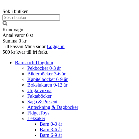
Sök i butiken
Kundvagn
Antal varor
0
st
Summa
0 kr
Till kassan
Mina sidor
Logga in
500 kr kvar till fri frakt.
Barn- och Ungdom
Pekböcker 0-3 år
Bilderböcker 3-6 år
Kapitelböcker 6-9 år
Bokslukaren 9-12 år
Unga vuxna
Faktaböcker
Saga & Present
Anteckning & Dagböcker
FidgetToys
Leksaker
Barn 0-3 år
Barn 3-6 år
Barn 6-9 år