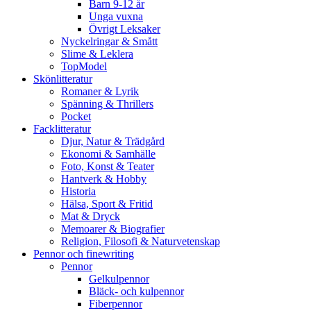
Barn 9-12 år
Unga vuxna
Övrigt Leksaker
Nyckelringar & Smått
Slime & Leklera
TopModel
Skönlitteratur
Romaner & Lyrik
Spänning & Thrillers
Pocket
Facklitteratur
Djur, Natur & Trädgård
Ekonomi & Samhälle
Foto, Konst & Teater
Hantverk & Hobby
Historia
Hälsa, Sport & Fritid
Mat & Dryck
Memoarer & Biografier
Religion, Filosofi & Naturvetenskap
Pennor och finewriting
Pennor
Gelkulpennor
Bläck- och kulpennor
Fiberpennor