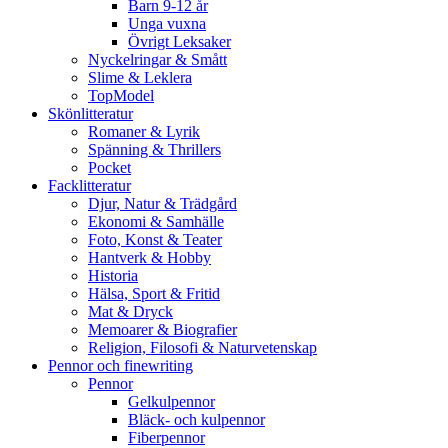
Barn 9-12 år
Unga vuxna
Övrigt Leksaker
Nyckelringar & Smått
Slime & Leklera
TopModel
Skönlitteratur
Romaner & Lyrik
Spänning & Thrillers
Pocket
Facklitteratur
Djur, Natur & Trädgård
Ekonomi & Samhälle
Foto, Konst & Teater
Hantverk & Hobby
Historia
Hälsa, Sport & Fritid
Mat & Dryck
Memoarer & Biografier
Religion, Filosofi & Naturvetenskap
Pennor och finewriting
Pennor
Gelkulpennor
Bläck- och kulpennor
Fiberpennor