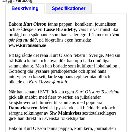
Lägg i varukorg
Beskrivning
Specifikationer
Bakom
Kurt Olsson
fanns pappan, komikern, journalisten
och skådespelaren
Lasse Brandeby
, vars liv var minst lika
brokigt och spännande som hans alter ego. Läs mer om
Vad
gör jag nu då?
, på biografins egen hemsida:
www.kurtolsson.se
Ett tag rådde det rena Kurt Olsson-febern i Sverige. Med sin
träffsäkra kalufs och kavaj dök han upp i alla omöjliga
sammanhang. Men han började som kultfigur i lokalradion i
Göteborg där lyssnare piratkopierade och spred hans
intervjuer på kassett, lärde sig hans repliker utantill och
bildade en
Kurt Olsson-fanclub
.
När han senare i SVT fick sin egen
Kurt Olssons Television
gick allt snabbt, med flera tv-serier, en julkalender,
krogshower och turnéer tillsammans med populära
Damorkestern
. Med sitt pysslande, sitt blädderblock och
säregna tolkningar av
Siw Malmkvists
sextiotalsschlagers
gick han direkt in i svenska folketshjärtan.
Bakom Kurt Olsson fanns pappan, komikern, journalisten