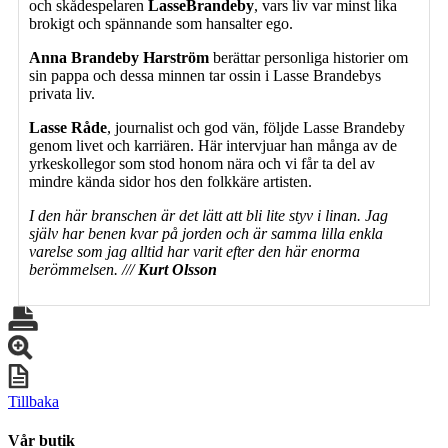
och skådespelaren
LasseBrandeby
, vars liv var minst lika
brokigt och spännande som hansalter ego.
Anna Brandeby Harström
berättar personliga historier om
sin pappa och dessa minnen tar ossin i Lasse Brandebys
privata liv.
Lasse Råde
, journalist och god vän, följde Lasse Brandeby
genom livet och karriären. Här intervjuar han många av de
yrkeskollegor som stod honom nära och vi får ta del av
mindre kända sidor hos den folkkäre artisten.
I den här branschen är det lätt att bli lite styv i linan. Jag
själv har benen kvar på jorden och är samma lilla enkla
varelse som jag alltid har varit efter den här enorma
berömmelsen. ///
Kurt Olsson
Tillbaka
Vår butik