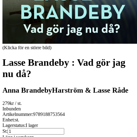
(Klicka för en större bild)
Lasse Brandeby : Vad gör jag
nu då?
Anna BrandebyHarström & Lasse Råde
279
kr
/ st.
Inbunden
Artikelnummer:
9789188753564
Enhet:
st.
Lagerstatus:
I lager
St: