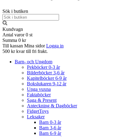
Sök i butiken
Kundvagn
Antal varor
0
st
Summa
0 kr
Till kassan
Mina sidor
Logga in
500 kr kvar till fri frakt.
Barn- och Ungdom
Pekböcker 0-3 år
Bilderböcker 3-6 år
Kapitelböcker 6-9 år
Bokslukaren 9-12 år
Unga vuxna
Faktaböcker
Saga & Present
Anteckning & Dagböcker
FidgetToys
Leksaker
Barn 0-3 år
Barn 3-6 år
Barn 6-9 år