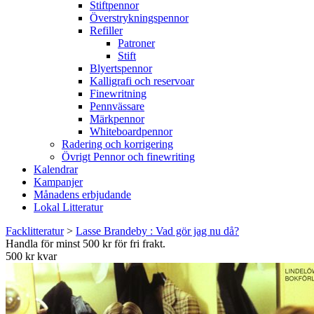
Stiftpennor
Överstrykningspennor
Refiller
Patroner
Stift
Blyertspennor
Kalligrafi och reservoar
Finewritning
Pennvässare
Märkpennor
Whiteboardpennor
Radering och korrigering
Övrigt Pennor och finewriting
Kalendrar
Kampanjer
Månadens erbjudande
Lokal Litteratur
Facklitteratur
>
Lasse Brandeby : Vad gör jag nu då?
Handla för minst 500 kr för fri frakt.
500 kr kvar