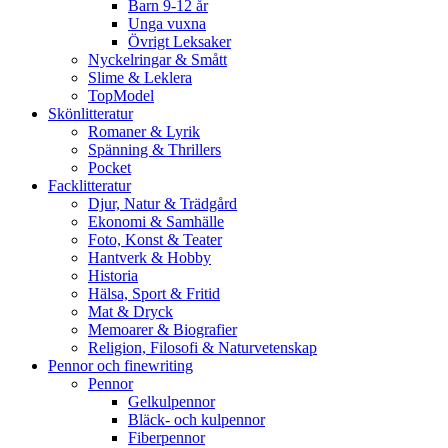
Barn 9-12 år
Unga vuxna
Övrigt Leksaker
Nyckelringar & Smått
Slime & Leklera
TopModel
Skönlitteratur
Romaner & Lyrik
Spänning & Thrillers
Pocket
Facklitteratur
Djur, Natur & Trädgård
Ekonomi & Samhälle
Foto, Konst & Teater
Hantverk & Hobby
Historia
Hälsa, Sport & Fritid
Mat & Dryck
Memoarer & Biografier
Religion, Filosofi & Naturvetenskap
Pennor och finewriting
Pennor
Gelkulpennor
Bläck- och kulpennor
Fiberpennor