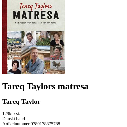
Tareq Taylors matresa
Tareq Taylor
129
kr
/ st.
Danskt band
Artikelnummer:
9789178875788