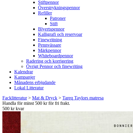
Stiftpennor
Överstrykningspennor
Refiller
Patroner
Stift
Blyertspennor
Kalligrafi och reservoar
Finewritning
Pennvässare
Märkpennor
Whiteboardpennor
Radering och korrigering
Övrigt Pennor och finewriting
Kalendrar
Kampanjer
Månadens erbjudande
Lokal Litteratur
Facklitteratur
>
Mat & Dryck
>
Tareq Taylors matresa
Handla för minst 500 kr för fri frakt.
500 kr kvar