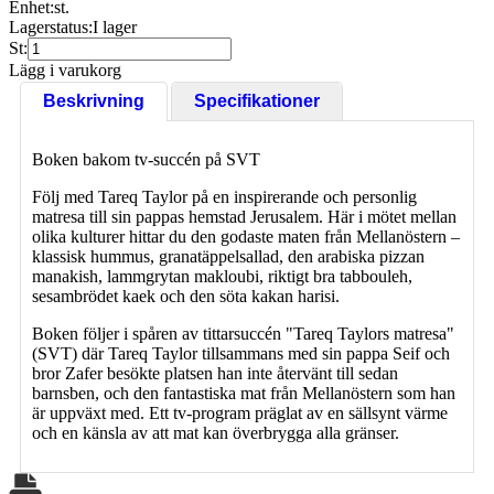
Enhet:
st.
Lagerstatus:
I lager
St:
Lägg i varukorg
Beskrivning
Specifikationer
Boken bakom tv-succén på SVT
Följ med Tareq Taylor på en inspirerande och personlig
matresa till sin pappas hemstad Jerusalem. Här i mötet mellan
olika kulturer hittar du den godaste maten från Mellanöstern –
klassisk hummus, granatäppelsallad, den arabiska pizzan
manakish, lammgrytan makloubi, riktigt bra tabbouleh,
sesambrödet kaek och den söta kakan harisi.
Boken följer i spåren av tittarsuccén "Tareq Taylors matresa"
(SVT) där Tareq Taylor tillsammans med sin pappa Seif och
bror Zafer besökte platsen han inte återvänt till sedan
barnsben, och den fantastiska mat från Mellanöstern som han
är uppväxt med. Ett tv-program präglat av en sällsynt värme
och en känsla av att mat kan överbrygga alla gränser.