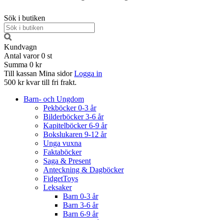
Sök i butiken
Kundvagn
Antal varor
0
st
Summa
0 kr
Till kassan
Mina sidor
Logga in
500 kr kvar till fri frakt.
Barn- och Ungdom
Pekböcker 0-3 år
Bilderböcker 3-6 år
Kapitelböcker 6-9 år
Bokslukaren 9-12 år
Unga vuxna
Faktaböcker
Saga & Present
Anteckning & Dagböcker
FidgetToys
Leksaker
Barn 0-3 år
Barn 3-6 år
Barn 6-9 år