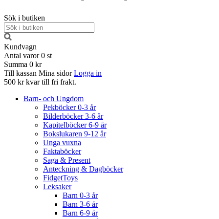
Sök i butiken
Kundvagn
Antal varor
0
st
Summa
0 kr
Till kassan
Mina sidor
Logga in
500 kr kvar till fri frakt.
Barn- och Ungdom
Pekböcker 0-3 år
Bilderböcker 3-6 år
Kapitelböcker 6-9 år
Bokslukaren 9-12 år
Unga vuxna
Faktaböcker
Saga & Present
Anteckning & Dagböcker
FidgetToys
Leksaker
Barn 0-3 år
Barn 3-6 år
Barn 6-9 år