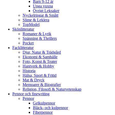
Barn 9-12 år
Unga vuxna
Övrigt Leksaker
Nyckelringar & Smått
Slime & Leklera
TopModel
Skönlitteratur
Romaner & Lyrik
Spänning & Thrillers
Pocket
Facklitteratur
Djur, Natur & Trädgård
Ekonomi & Samhälle
Foto, Konst & Teater
Hantverk & Hobby
Historia
Hälsa, Sport & Fritid
Mat & Dryck
Memoarer & Biografier
Religion, Filosofi & Naturvetenskap
Pennor och finewriting
Pennor
Gelkulpennor
Bläck- och kulpennor
Fiberpennor