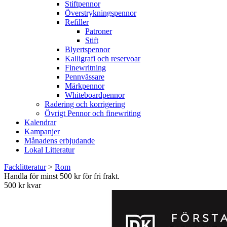
Stiftpennor
Överstrykningspennor
Refiller
Patroner
Stift
Blyertspennor
Kalligrafi och reservoar
Finewritning
Pennvässare
Märkpennor
Whiteboardpennor
Radering och korrigering
Övrigt Pennor och finewriting
Kalendrar
Kampanjer
Månadens erbjudande
Lokal Litteratur
Facklitteratur
>
Rom
Handla för minst 500 kr för fri frakt.
500 kr kvar