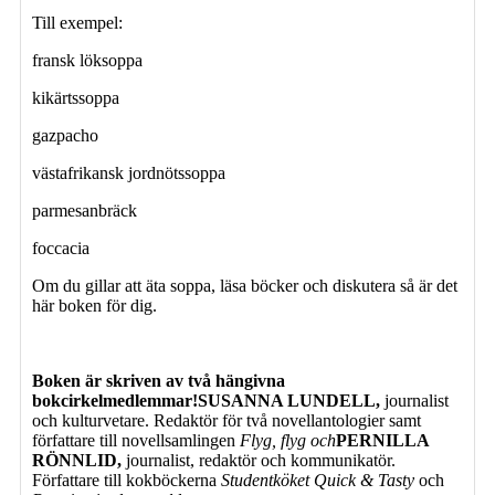
Till exempel:
fransk löksoppa
kikärtssoppa
gazpacho
västafrikansk jordnötssoppa
parmesanbräck
foccacia
Om du gillar att äta soppa, läsa böcker och diskutera så är det
här boken för dig.
Boken är skriven av två hängivna
bokcirkelmedlemmar!
SUSANNA LUNDELL,
journalist
och kulturvetare. Redaktör för två novellantologier samt
författare till novellsamlingen
Flyg, flyg och
PERNILLA
RÖNNLID,
journalist, redaktör och kommunikatör.
Författare till kokböckerna
Studentköket Quick & Tasty
och