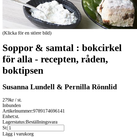
(Klicka för en större bild)
Soppor & samtal : bokcirkel
för alla - recepten, råden,
boktipsen
Susanna Lundell & Pernilla Rönnlid
279
kr
/ st.
Inbunden
Artikelnummer:
9789174696141
Enhet:
st.
Lagerstatus:
Beställningsvara
St:
Lägg i varukorg