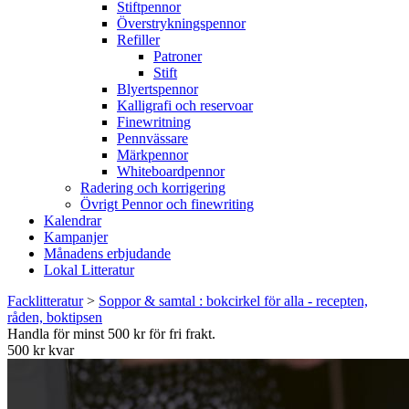
Stiftpennor
Överstrykningspennor
Refiller
Patroner
Stift
Blyertspennor
Kalligrafi och reservoar
Finewritning
Pennvässare
Märkpennor
Whiteboardpennor
Radering och korrigering
Övrigt Pennor och finewriting
Kalendrar
Kampanjer
Månadens erbjudande
Lokal Litteratur
Facklitteratur
>
Soppor & samtal : bokcirkel för alla - recepten,
råden, boktipsen
Handla för minst 500 kr för fri frakt.
500 kr kvar