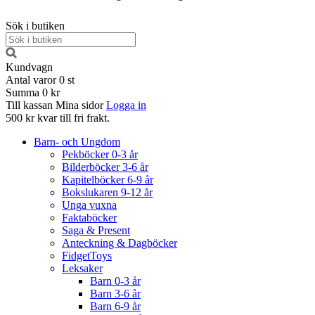
Sök i butiken
Kundvagn
Antal varor
0
st
Summa
0 kr
Till kassan
Mina sidor
Logga in
500 kr kvar till fri frakt.
Barn- och Ungdom
Pekböcker 0-3 år
Bilderböcker 3-6 år
Kapitelböcker 6-9 år
Bokslukaren 9-12 år
Unga vuxna
Faktaböcker
Saga & Present
Anteckning & Dagböcker
FidgetToys
Leksaker
Barn 0-3 år
Barn 3-6 år
Barn 6-9 år