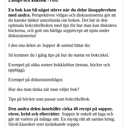
Lästips och kokbok - i ett!
En bok kan bli något större när du delar läsupplevelsen
med andra.
Perspektiven vidgas och diskussionerna gör att
du kanske tänker annorlunda om boken. Det här är den
optimala bokcirkelboken med tips för hur man kan diskutera
böckerna, och gott om härliga sopprecept att njuta under
diskussionerna!
I den ena delen av
Soppor & samtal
hittar du:
Så kommer du i gång tips på hur du startar en bokcirkel.
Exempel på olika sorters bokklubbar (teman, böcker och
upplägg).
Exempel på diskussionsfrågor.
Hur ska man tänka när man väljer bok?
Tips på böcker som passar som bokcirkelbok.
Den andra delen innehåller cirka 40 recept på soppor,
röror, bröd och efterrätter
. Soppor är enkelt att laga och
går att variera på många sätt. En mysig rätt att samlas kring.
Såväl klassiker som nytänkande soppor.