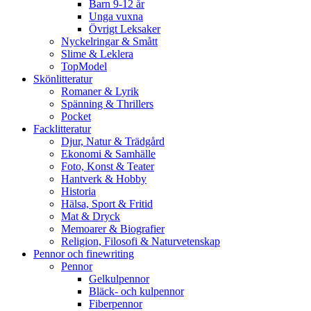
Barn 9-12 år
Unga vuxna
Övrigt Leksaker
Nyckelringar & Smått
Slime & Leklera
TopModel
Skönlitteratur
Romaner & Lyrik
Spänning & Thrillers
Pocket
Facklitteratur
Djur, Natur & Trädgård
Ekonomi & Samhälle
Foto, Konst & Teater
Hantverk & Hobby
Historia
Hälsa, Sport & Fritid
Mat & Dryck
Memoarer & Biografier
Religion, Filosofi & Naturvetenskap
Pennor och finewriting
Pennor
Gelkulpennor
Bläck- och kulpennor
Fiberpennor