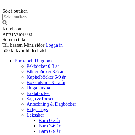
Sök i butiken
Kundvagn
Antal varor
0
st
Summa
0 kr
Till kassan
Mina sidor
Logga in
500 kr kvar till fri frakt.
Barn- och Ungdom
Pekböcker 0-3 år
Bilderböcker 3-6 år
Kapitelböcker 6-9 år
Bokslukaren 9-12 år
Unga vuxna
Faktaböcker
Saga & Present
Anteckning & Dagböcker
FidgetToys
Leksaker
Barn 0-3 år
Barn 3-6 år
Barn 6-9 år