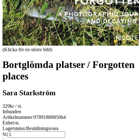
(Klicka för en större bild)
Bortglömda platser / Forgotten
places
Sara Starkström
329
kr
/ st.
Inbunden
Artikelnummer:
9789188985064
Enhet:
st.
Lagerstatus:
Beställningsvara
St: