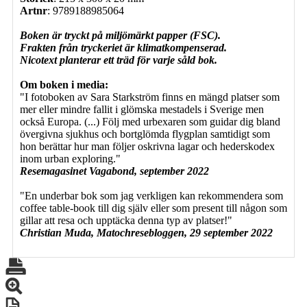
Artnr
: 9789188985064
Boken är tryckt på miljömärkt papper (FSC).
Frakten från tryckeriet är klimatkompenserad.
Nicotext planterar ett träd för varje såld bok.
Om boken i media:
"I fotoboken av Sara Starkström finns en mängd platser som
mer eller mindre fallit i glömska mestadels i Sverige men
också Europa. (...) Följ med urbexaren som guidar dig bland
övergivna sjukhus och bortglömda flygplan samtidigt som
hon berättar hur man följer oskrivna lagar och hederskodex
inom urban exploring."
Resemagasinet Vagabond, september 2022
"En underbar bok som jag verkligen kan rekommendera som
coffee table-book till dig själv eller som present till någon som
gillar att resa och upptäcka denna typ av platser!"
Christian Muda, Matochresebloggen, 29 september 2022