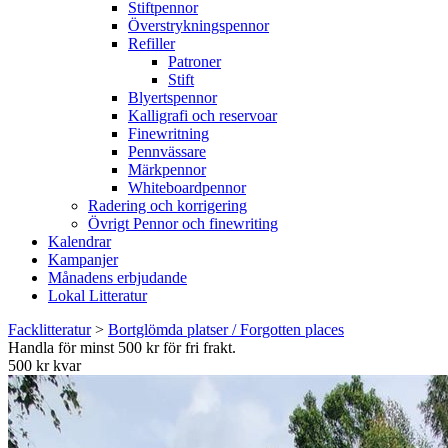
Stiftpennor
Överstrykningspennor
Refiller
Patroner
Stift
Blyertspennor
Kalligrafi och reservoar
Finewritning
Pennvässare
Märkpennor
Whiteboardpennor
Radering och korrigering
Övrigt Pennor och finewriting
Kalendrar
Kampanjer
Månadens erbjudande
Lokal Litteratur
Facklitteratur
>
Bortglömda platser / Forgotten places
Handla för minst 500 kr för fri frakt.
500 kr kvar