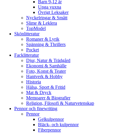
Barn 9-12 år
Unga vuxna
Övrigt Leksaker
Nyckelringar & Smått
Slime & Leklera
TopModel
Skönlitteratur
Romaner & Lyrik
Spänning & Thrillers
Pocket
Facklitteratur
Djur, Natur & Trädgård
Ekonomi & Samhälle
Foto, Konst & Teater
Hantverk & Hobby
Historia
Hälsa, Sport & Fritid
Mat & Dryck
Memoarer & Biografier
Religion, Filosofi & Naturvetenskap
Pennor och finewriting
Pennor
Gelkulpennor
Bläck- och kulpennor
Fiberpennor