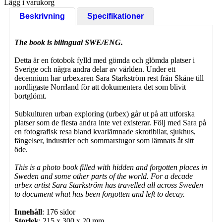
Lägg i varukorg
Beskrivning
Specifikationer
The book is bilingual SWE/ENG.
Detta är en fotobok fylld med gömda och glömda platser i
Sverige och några andra delar av världen. Under ett
decennium har urbexaren Sara Starkström rest från Skåne till
nordligaste Norrland för att dokumentera det som blivit
bortglömt.
Subkulturen urban exploring (urbex) går ut på att utforska
platser som de flesta andra inte vet existerar. Följ med Sara på
en fotografisk resa bland kvarlämnade skrotibilar, sjukhus,
fängelser, industrier och sommarstugor som lämnats åt sitt
öde.
This is a photo book filled with hidden and forgotten places in
Sweden and some other parts of the world. For a decade
urbex artist Sara Starkström has travelled all across Sweden
to document what has been forgotten and left to decay.
Innehåll
: 176 sidor
Storlek
: 215 x 300 x 20 mm