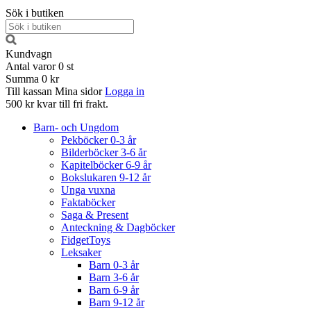
Sök i butiken
Kundvagn
Antal varor
0
st
Summa
0 kr
Till kassan
Mina sidor
Logga in
500 kr kvar till fri frakt.
Barn- och Ungdom
Pekböcker 0-3 år
Bilderböcker 3-6 år
Kapitelböcker 6-9 år
Bokslukaren 9-12 år
Unga vuxna
Faktaböcker
Saga & Present
Anteckning & Dagböcker
FidgetToys
Leksaker
Barn 0-3 år
Barn 3-6 år
Barn 6-9 år
Barn 9-12 år