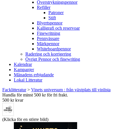
Överstrykningspennor
Refiller
Patroner
Stift
Blyertspennor
Kalligrafi och reservoar
Finewritning
Pennvässare
Märkpennor
Whiteboardpennor
Radering och korrigering
Övrigt Pennor och finewriting
Kalendrar
Kampanjer
Månadens erbjudande
Lokal Litteratur
Facklitteratur
>
Vinets universum : från växtplats till vinlista
Handla för minst 500 kr för fri frakt.
500 kr kvar
(Klicka för en större bild)