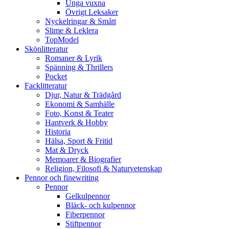
Unga vuxna
Övrigt Leksaker
Nyckelringar & Smått
Slime & Leklera
TopModel
Skönlitteratur
Romaner & Lyrik
Spänning & Thrillers
Pocket
Facklitteratur
Djur, Natur & Trädgård
Ekonomi & Samhälle
Foto, Konst & Teater
Hantverk & Hobby
Historia
Hälsa, Sport & Fritid
Mat & Dryck
Memoarer & Biografier
Religion, Filosofi & Naturvetenskap
Pennor och finewriting
Pennor
Gelkulpennor
Bläck- och kulpennor
Fiberpennor
Stiftpennor