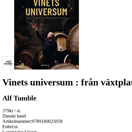
Vinets universum : från växtplats
Alf Tumble
379
kr
/ st.
Danskt band
Artikelnummer:
9789180025058
Enhet:
st.
Lagerstatus:
I lager