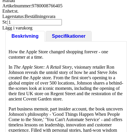
Häftad
Artikelnummer:
9780008766405
Enhet:
st.
Lagerstatus:
Beställningsvara
St:
Lägg i varukorg
Beskrivning
Specifikationer
How the Apple Store changed shopping forever - one
customer at a time.
In
The Apple Store: A Retail Story
, visionary retailer Ron
Johnson reveals the untold story of how he and Steve Jobs
created the Apple store. From the first store's opening to a
global empire of over 500 locations, Johnson shares a behind-
the-scenes look at iconic moments, including the opening of
their first UK store on Regent Street and the restoration of the
ancient Covent Garden store.
Part business memoir, part insider account, the book uncovers
Johnson's philosophy - 'Good Things Happen When People
Come to the Store,' 'You Can't Automate Service' - and offers
timeless lessons on leadership, innovation and customer
experience. Filled with personal stories, hard-won wisdom