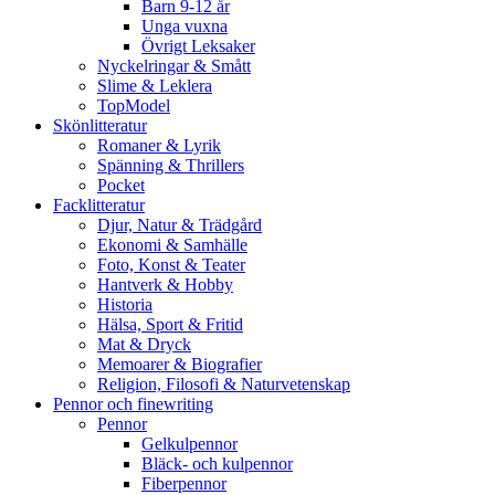
Barn 9-12 år
Unga vuxna
Övrigt Leksaker
Nyckelringar & Smått
Slime & Leklera
TopModel
Skönlitteratur
Romaner & Lyrik
Spänning & Thrillers
Pocket
Facklitteratur
Djur, Natur & Trädgård
Ekonomi & Samhälle
Foto, Konst & Teater
Hantverk & Hobby
Historia
Hälsa, Sport & Fritid
Mat & Dryck
Memoarer & Biografier
Religion, Filosofi & Naturvetenskap
Pennor och finewriting
Pennor
Gelkulpennor
Bläck- och kulpennor
Fiberpennor