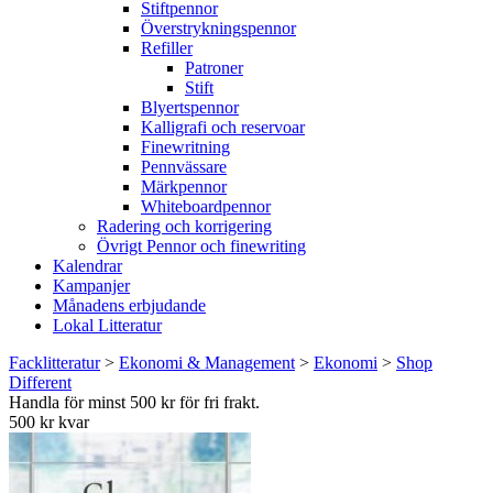
Stiftpennor
Överstrykningspennor
Refiller
Patroner
Stift
Blyertspennor
Kalligrafi och reservoar
Finewritning
Pennvässare
Märkpennor
Whiteboardpennor
Radering och korrigering
Övrigt Pennor och finewriting
Kalendrar
Kampanjer
Månadens erbjudande
Lokal Litteratur
Facklitteratur
>
Ekonomi & Management
>
Ekonomi
>
Shop
Different
Handla för minst 500 kr för fri frakt.
500 kr kvar