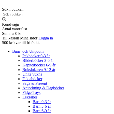
Sök i butiken
Kundvagn
Antal varor
0
st
Summa
0 kr
Till kassan
Mina sidor
Logga in
500 kr kvar till fri frakt.
Barn- och Ungdom
Pekböcker 0-3 år
Bilderböcker 3-6 år
Kapitelböcker 6-9 år
Bokslukaren 9-12 år
Unga vuxna
Faktaböcker
Saga & Present
Anteckning & Dagböcker
FidgetToys
Leksaker
Barn 0-3 år
Barn 3-6 år
Barn 6-9 år