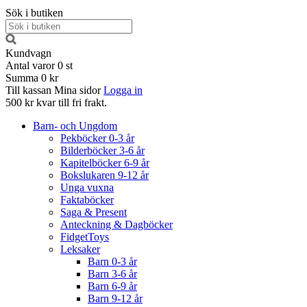
Sök i butiken
Kundvagn
Antal varor
0
st
Summa
0 kr
Till kassan
Mina sidor
Logga in
500 kr kvar till fri frakt.
Barn- och Ungdom
Pekböcker 0-3 år
Bilderböcker 3-6 år
Kapitelböcker 6-9 år
Bokslukaren 9-12 år
Unga vuxna
Faktaböcker
Saga & Present
Anteckning & Dagböcker
FidgetToys
Leksaker
Barn 0-3 år
Barn 3-6 år
Barn 6-9 år
Barn 9-12 år