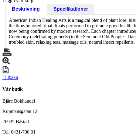
Lägg i varukorg
Beskrivning
Specifikationer
American Indian Healing Arts is a magical blend of plant lore, hist
the time-honored tribal rituals performed to promote good health, h
now being confirmed by modern research. Each chapter introduces 
Ceremony (celebrating puberty) to the Seminole Old People's Dance
troubled skin, relaxing teas, massage oils, natural insect repellen
Tillbaka
Vår butik
Bjäre Bokhandel
Köpmansgatan 12
26935 Båstad
Tel: 0431-700 01