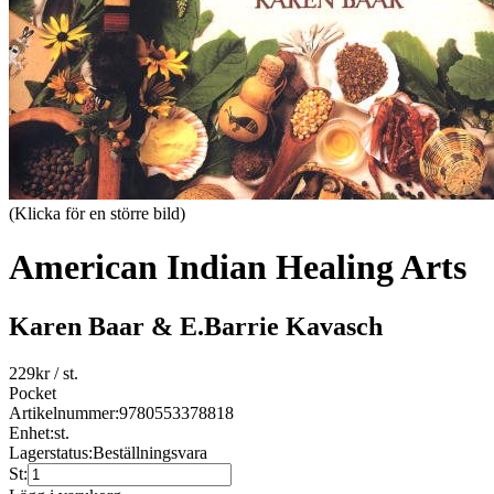
(Klicka för en större bild)
American Indian Healing Arts
Karen Baar & E.Barrie Kavasch
229
kr
/ st.
Pocket
Artikelnummer:
9780553378818
Enhet:
st.
Lagerstatus:
Beställningsvara
St: