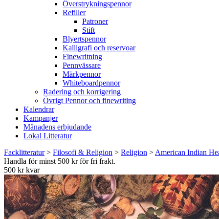
Överstrykningspennor
Refiller
Patroner
Stift
Blyertspennor
Kalligrafi och reservoar
Finewritning
Pennvässare
Märkpennor
Whiteboardpennor
Radering och korrigering
Övrigt Pennor och finewriting
Kalendrar
Kampanjer
Månadens erbjudande
Lokal Litteratur
Facklitteratur
>
Filosofi & Religion
>
Religion
>
American Indian Hea
Handla för minst 500 kr för fri frakt.
500 kr kvar