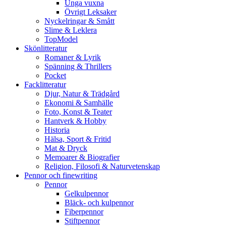
Unga vuxna
Övrigt Leksaker
Nyckelringar & Smått
Slime & Leklera
TopModel
Skönlitteratur
Romaner & Lyrik
Spänning & Thrillers
Pocket
Facklitteratur
Djur, Natur & Trädgård
Ekonomi & Samhälle
Foto, Konst & Teater
Hantverk & Hobby
Historia
Hälsa, Sport & Fritid
Mat & Dryck
Memoarer & Biografier
Religion, Filosofi & Naturvetenskap
Pennor och finewriting
Pennor
Gelkulpennor
Bläck- och kulpennor
Fiberpennor
Stiftpennor