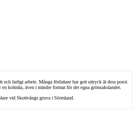
och farligt arbete. Många författare har gett uttryck åt dess poesi
r en kolmila, även i mindre format för det egna grönsakslandet.
olare vid Skottvångs gruva i Sörmland.