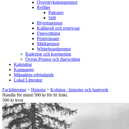
Överstrykningspennor
Refiller
Patroner
Stift
Blyertspennor
Kalligrafi och reservoar
Finewritning
Pennvässare
Märkpennor
Whiteboardpennor
Radering och korrigering
Övrigt Pennor och finewriting
Kalendrar
Kampanjer
Månadens erbjudande
Lokal Litteratur
Facklitteratur
>
Historia
>
Kolning : historier och hantverk
Handla för minst 500 kr för fri frakt.
500 kr kvar