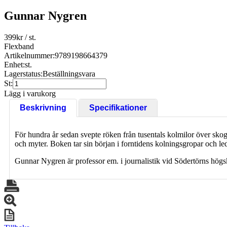
Gunnar Nygren
399
kr
/ st.
Flexband
Artikelnummer:
9789198664379
Enhet:
st.
Lagerstatus:
Beställningsvara
St:
Lägg i varukorg
Beskrivning
Specifikationer
För hundra år sedan svepte röken från tusentals kolmilor över skogs
och myter. Boken tar sin början i forntidens kolningsgropar och le
Gunnar Nygren är professor em. i journalistik vid Södertörns hög