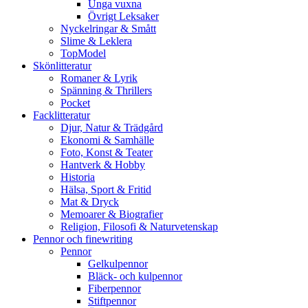
Unga vuxna
Övrigt Leksaker
Nyckelringar & Smått
Slime & Leklera
TopModel
Skönlitteratur
Romaner & Lyrik
Spänning & Thrillers
Pocket
Facklitteratur
Djur, Natur & Trädgård
Ekonomi & Samhälle
Foto, Konst & Teater
Hantverk & Hobby
Historia
Hälsa, Sport & Fritid
Mat & Dryck
Memoarer & Biografier
Religion, Filosofi & Naturvetenskap
Pennor och finewriting
Pennor
Gelkulpennor
Bläck- och kulpennor
Fiberpennor
Stiftpennor