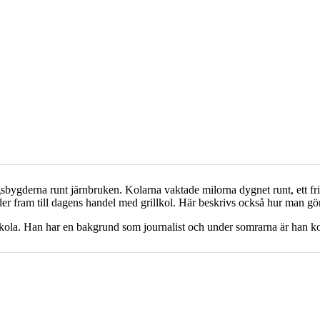
bygderna runt järnbruken. Kolarna vaktade milorna dygnet runt, ett fritt 
der fram till dagens handel med grillkol. Här beskrivs också hur man gö
skola. Han har en bakgrund som journalist och under somrarna är han k