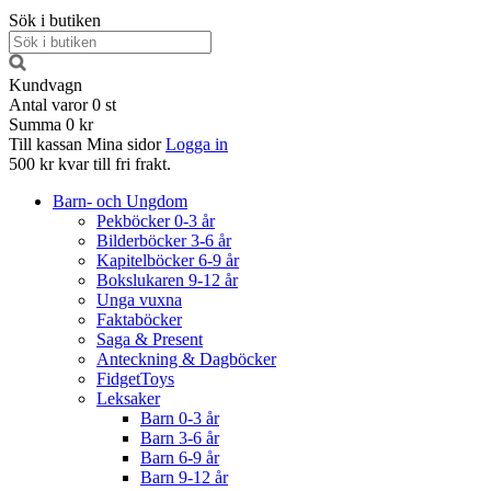
Sök i butiken
Kundvagn
Antal varor
0
st
Summa
0 kr
Till kassan
Mina sidor
Logga in
500 kr kvar till fri frakt.
Barn- och Ungdom
Pekböcker 0-3 år
Bilderböcker 3-6 år
Kapitelböcker 6-9 år
Bokslukaren 9-12 år
Unga vuxna
Faktaböcker
Saga & Present
Anteckning & Dagböcker
FidgetToys
Leksaker
Barn 0-3 år
Barn 3-6 år
Barn 6-9 år
Barn 9-12 år